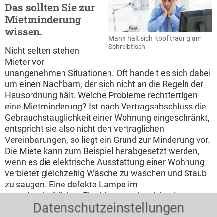
Das sollten Sie zur
Mietminderung
wissen.
Mann hält sich Kopf traurig am
Schreibtisch
Nicht selten stehen
Mieter vor
unangenehmen Situationen. Oft handelt es sich dabei
um einen Nachbarn, der sich nicht an die Regeln der
Hausordnung hält. Welche Probleme rechtfertigen
eine Mietminderung? Ist nach Vertragsabschluss die
Gebrauchstauglichkeit einer Wohnung eingeschränkt,
entspricht sie also nicht den vertraglichen
Vereinbarungen, so liegt ein Grund zur Minderung vor.
Die Miete kann zum Beispiel herabgesetzt werden,
wenn es die elektrische Ausstattung einer Wohnung
verbietet gleichzeitig Wäsche zu waschen und Staub
zu saugen. Eine defekte Lampe im
gemeinschaftlichen Flur hingegen ist nicht als
Datenschutzeinstellungen
Mietmangel einzustufen, hier handelt es sich lediglich