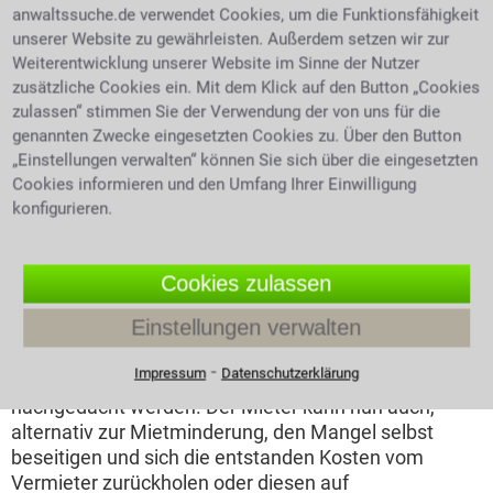
um einen sog. Bagatellschaden. Hat der Mieter einen
anwaltssuche.de verwendet Cookies, um die Funktionsfähigkeit
Schaden durch sein Verhalten selbst verursacht, so
unserer Website zu gewährleisten. Außerdem setzen wir zur
kann er dafür auch keine
Mietminderung
in Anspruch
Weiterentwicklung unserer Website im Sinne der Nutzer
nehmen. Um wie viel Prozent eine Miete gemindert
zusätzliche Cookies ein. Mit dem Klick auf den Button „Cookies
werden darf, muss individuell geklärt werden. Die
zulassen“ stimmen Sie der Verwendung der von uns für die
Gerichte haben sich mit einer Vielzahl von
genannten Zwecke eingesetzten Cookies zu. Über den Button
Mietminderungsgründen auseinandergesetzt und
„Einstellungen verwalten“ können Sie sich über die eingesetzten
zum Beispiel eine 10%-ige Kürzung der Miete
Cookies informieren und den Umfang Ihrer Einwilligung
zugesprochen, wenn die Heizung kontinuierlich
konfigurieren.
Klopfgeräusche von sich gibt. Vor einer
Mietminderung ist jedoch auf jeden Fall zuerst der
Vermieter zu informieren, um ihm die Möglichkeit zu
Cookies zulassen
geben den entstandenen Mangel zu korrigieren. Nur
Einstellungen verwalten
wenn er nach Kenntnisnahme des Mängels nichts zu
dessen Behebung unternimmt, kann über eine
⁃
Impressum
Datenschutzerklärung
Mietminderung als mögliche Konsequenz
nachgedacht werden. Der Mieter kann nun auch,
alternativ zur Mietminderung, den Mangel selbst
beseitigen und sich die entstanden Kosten vom
Vermieter zurückholen oder diesen auf