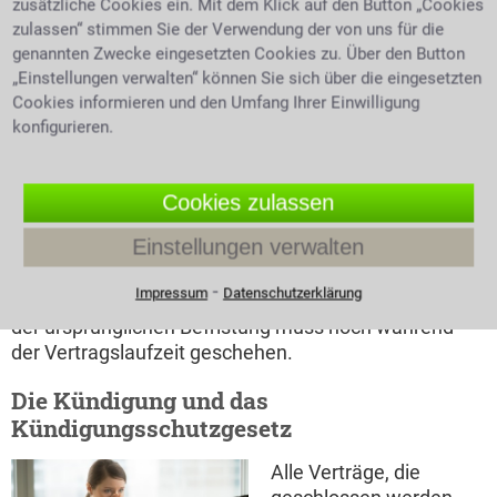
zusätzliche Cookies ein. Mit dem Klick auf den Button „Cookies
zwei Jahre nicht überschreiten darf. Ein
zulassen“ stimmen Sie der Verwendung der von uns für die
zweckbefristeter Vertrag endet mit dem Erreichen
genannten Zwecke eingesetzten Cookies zu. Über den Button
des formulierten Zweckes wegen dem er
„Einstellungen verwalten“ können Sie sich über die eingesetzten
geschlossen wurde. Hier gibt es nur die Bedingung,
Cookies informieren und den Umfang Ihrer Einwilligung
dass das Ende des Vertrages zwei Wochen vor
konfigurieren.
Erreichen dieses Zieles angekündigt werden muss.
Aus befristeten Arbeitsverträgen werden häufig, ohne
bewusstes Herbeiführen, unbefristete - dies nennt
Cookies zulassen
man dann Entfristung. Dies geschieht, Änderung der
Einstellungen verwalten
Bedingungen eines sachgrundlos befristeten Vertrags
- etwa die vereinbarte Stundenzahl. Es entsteht
⁃
Impressum
Datenschutzerklärung
dadurch ein neuer Arbeitsvertrag. Eine Verlängerung
der ursprünglichen Befristung muss noch während
der Vertragslaufzeit geschehen.
Die Kündigung und das
Kündigungsschutzgesetz
Alle Verträge, die