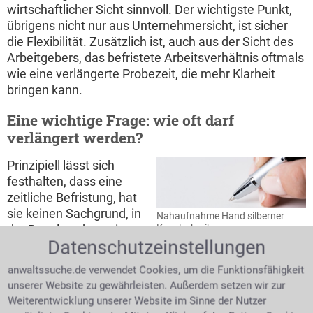
wirtschaftlicher Sicht sinnvoll. Der wichtigste Punkt,
übrigens nicht nur aus Unternehmersicht, ist sicher
die Flexibilität. Zusätzlich ist, auch aus der Sicht des
Arbeitgebers, das befristete Arbeitsverhältnis oftmals
wie eine verlängerte Probezeit, die mehr Klarheit
bringen kann.
Eine wichtige Frage: wie oft darf
verlängert werden?
Prinzipiell lässt sich
festhalten, dass eine
zeitliche Befristung, hat
sie keinen Sachgrund, in
Nahaufnahme Hand silberner
der Regel nach zwei
Kugelschreiber
Datenschutzeinstellungen
Jahren nicht mehr
verlängerbar ist. Gemäß § 14 Abs. 2 S. 1 TzBfG ist
anwaltssuche.de verwendet Cookies, um die Funktionsfähigkeit
eine Verlängerung eines sachgrundlos befristeten
unserer Website zu gewährleisten. Außerdem setzen wir zur
Arbeitsvertrages bis zu drei Mal möglich, wobei
Weiterentwicklung unserer Website im Sinne der Nutzer
allerdings die Gesamtdauer des Arbeitsverhältnisses