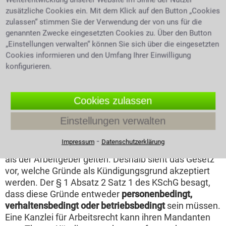
oder in der
zusätzliche Cookies ein. Mit dem Klick auf den Button „Cookies
Betriebsvereinbarung
zulassen“ stimmen Sie der Verwendung der von uns für die
aufgeregter Chef wirft Unterlagen
vorgegeben sein. Das
genannten Zwecke eingesetzten Cookies zu. Über den Button
und beschimpft schwangere
KSchG soll dem Schutz
Arbeitnehmerin
„Einstellungen verwalten“ können Sie sich über die eingesetzten
des vermuteten
Cookies informieren und den Umfang Ihrer Einwilligung
Schwächeren dienen. Es beginnt allerdings erst nach
konfigurieren.
sechs Monaten Betriebszugehörigkeit.
Kündigungsschutz gilt erst für Betriebe mit mehr als
Cookies zulassen
10 Mitarbeitern. Für kleinere Betriebe gelten die
gesetzlichen Kündigungsfristen. Arbeitnehmer sollen
Einstellungen verwalten
durch das KSchG gesetzlich vor willkürlichen oder
sachfremd motivierten Kündigungen geschützt
⁃
Impressum
Datenschutzerklärung
werden. Da sie als potentiell wirtschaftlich schwächer
als der Arbeitgeber gelten. Deshalb sieht das Gesetz
vor, welche Gründe als Kündigungsgrund akzeptiert
werden. Der § 1 Absatz 2 Satz 1 des KSchG besagt,
dass diese Gründe entweder
personenbedingt,
verhaltensbedingt oder betriebsbedingt
sein müssen.
Eine Kanzlei für Arbeitsrecht kann ihren Mandanten