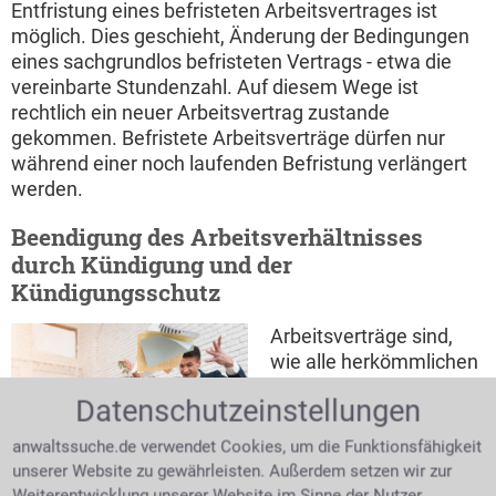
Entfristung eines befristeten Arbeitsvertrages ist
möglich. Dies geschieht, Änderung der Bedingungen
eines sachgrundlos befristeten Vertrags - etwa die
vereinbarte Stundenzahl. Auf diesem Wege ist
rechtlich ein neuer Arbeitsvertrag zustande
gekommen. Befristete Arbeitsverträge dürfen nur
während einer noch laufenden Befristung verlängert
werden.
Beendigung des Arbeitsverhältnisses
durch Kündigung und der
Kündigungsschutz
Arbeitsverträge sind,
wie alle herkömmlichen
Verträge, kündbar. Mit
Datenschutzeinstellungen
welcher Frist gekündigt
werden kann, kann
anwaltssuche.de verwendet Cookies, um die Funktionsfähigkeit
außer im Arbeitsvertrag
unserer Website zu gewährleisten. Außerdem setzen wir zur
auch im Tarifvertrag,
Weiterentwicklung unserer Website im Sinne der Nutzer