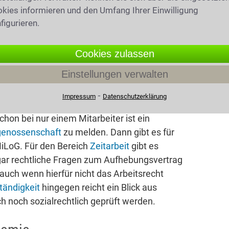
kies informieren und den Umfang Ihrer Einwilligung
figurieren.
Cookies zulassen
 Gesetzbuch zusammengefasst. So regelt das
Einstellungen verwalten
tz
. Auch die spätere
Elternzeit
ist durch ein
herheit bei
Arbeitsunfähigkeit
, oder wenn
⁃
Impressum
Datenschutzerklärung
. Durch das SGB IV sind die
hon bei nur einem Mitarbeiter ist ein
genossenschaft
zu melden. Dann gibt es für
MiLoG. Für den Bereich
Zeitarbeit
gibt es
gar rechtliche Fragen zum Aufhebungsvertrag
uch wenn hierfür nicht das Arbeitsrecht
tändigkeit
hingegen reicht ein Blick aus
ch noch sozialrechtlich geprüft werden.