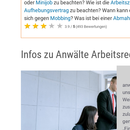
oder
Minijob
zu beachten? Wie ist die
Arbeitsz
Aufhebungsvertrag
zu beachten? Wann kann 
sich gegen
Mobbing
? Was ist bei einer
Abmah
3.9 /
5
(493 Bewertungen)
Infos zu Anwälte Arbeitsre
anw
uns
Wei
zus
zul
gen
„Ei