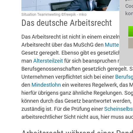
Coo
kon
Situation Teammeeting ©freepik - mko
Das deutsche Arbeitsrecht
Das Arbeitsrecht ist nicht in einem einzelnen
Arbeitsrecht über das MuSchG den
Mutterschu
Gesetz geregelt. Ebenso gibt es gesetzliche Sic
man
Altersteilzeit
für sich beanspruchen möchte
Berufsgenossenschaften gesetzlich geregelt. Sc
Unternehmen verpflichtet sich bei einer
Berufs
den
Mindestlohn
ein weiteres Regelwerk, das 
hierfür übrigens ganz ähnliche Regelungen. So
können durch das Gesetz beantwortet werden, a
zuständig ist. Für die Prüfung einer
Scheinselbs
arbeitsrechtlicher Sicht nicht aus, hier muss au