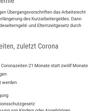
demie
gen Übergangsvorschriften das Arbeitsrecht
Verlängerung des Kurzarbeitergeldes. Dann
deselterngeld- und Elternzeitgesetz durch
iten, zuletzt Corona
n Coronazeiten 21 Monate statt zwölf Monate
egen
t werden
igung
tionsschutzgesetz
uung von Kindern oder Angehörigen