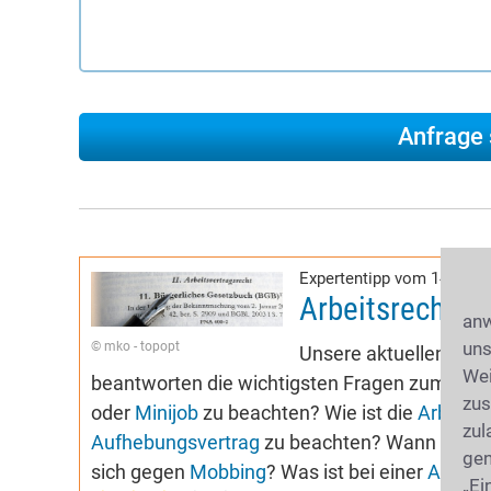
Expertentipp vom 14.11.2
Arbeitsrecht-R
anw
uns
© mko - topopt
Unsere aktuellen Expe
Wei
beantworten die wichtigsten Fragen zum Arbei
zus
oder
Minijob
zu beachten? Wie ist die
Arbeitsz
zul
Aufhebungsvertrag
zu beachten? Wann kann 
gen
sich gegen
Mobbing
? Was ist bei einer
Abmah
„Ei