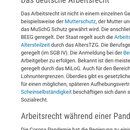
Das Arbeitsrecht ist nicht in einem einzelne
beispielsweise der
Mutterschutz
, der Mutter u
das MuSchG Schutz gewährt wird. Die anschli
BEEG geregelt. Der Staat regelt auch die
Arbeit
Altersteilzeit
durch das AltersTZG. Die Berufsg
geregelt (im SGB IV). Die Anmeldung bei der
Be
Arbeitgeber zu erfolgen. Bekannt ist den meist
geregelt durch das MiLoG. Auch für den Bereich
Lohnuntergrenzen. Überdies gibt es gesetzliche
für einen möglichen, späteren Aufhebungsvert
Scheinselbständigkeit
beschäftigen sich dann s
Sozialrecht.
Arbeitsrecht während einer Pan
Die Corona Pandemie hat die Regierung zu eini