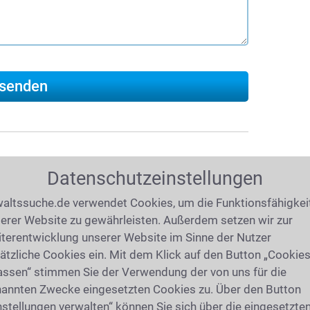
Datenschutzeinstellungen
019
(7431 mal gelesen)
atgeber
altssuche.de verwendet Cookies, um die Funktionsfähigkei
erer Website zu gewährleisten. Außerdem setzen wir zur
rtentipps, Checklisten und Audiobeiträge
terentwicklung unserer Website im Sinne der Nutzer
tsrecht: Was ist bei einem
Arbeitsvertrag
ätzliche Cookies ein. Mit dem Klick auf den Button „Cookie
eit
geregelt? Was ist bei
Abfindung
und
assen“ stimmen Sie der Verwendung der von uns für die
der Arbeitgeber
kündigen
? Wie wehrt man
annten Zwecke eingesetzten Cookies zu. Über den Button
nung
? Jetzt rechtssicher informieren!
nstellungen verwalten“ können Sie sich über die eingesetzte