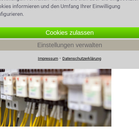
kies informieren und den Umfang Ihrer Einwilligung
figurieren.
cht in Mühldorf am Inn
Cookies zulassen
Einstellungen verwalten
⁃
Impressum
Datenschutzerklärung