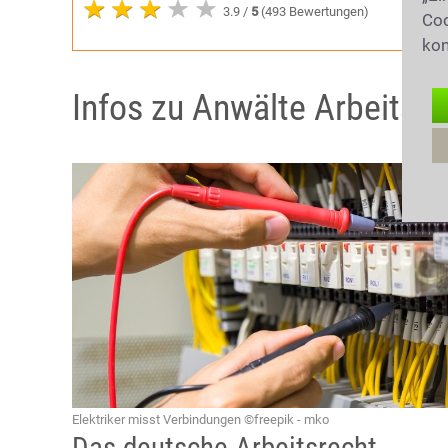
3.9 /
5
(493 Bewertungen)
Coo
kon
Infos zu Anwälte Arbeitsre
Elektriker misst Verbindungen ©freepik - mko
Das deutsche Arbeitsrecht