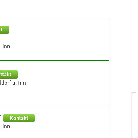
t
. Inn
ntakt
orf a. Inn
r
Kontakt
. Inn