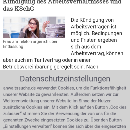
Kündigung des Arbeitsverhältnisses und
das KSchG
Die Kündigung von
Arbeitsverträgen ist
möglich. Bedingungen
und Fristen ergeben
Frau am Telefon ärgerlich über
sich aus dem
Entlassung
Arbeitsvertrag, können
aber auch im Tarifvertrag oder in einer
Betriebsvereinbarung geregelt sein. Nach
sechsmonatiger Betriebszugehörigkeit ist der
Datenschutzeinstellungen
Arbeitnehmer durch das KSchG vor
ungerechtfertigten Kündigungen geschützt.
anwaltssuche.de verwendet Cookies, um die Funktionsfähigkeit
Allerdings gilt dies erst bei Beschäftigung in Betrieben
unserer Website zu gewährleisten. Außerdem setzen wir zur
mit über 10 Mitarbeitern. Um eine Existenzbedrohung
Weiterentwicklung unserer Website im Sinne der Nutzer
zu verhindern sollen die Arbeitnehmer so vor
zusätzliche Cookies ein. Mit dem Klick auf den Button „Cookies
sachfremd motivierten Kündigungen geschützt
zulassen“ stimmen Sie der Verwendung der von uns für die
werden. Eine ordentliche Kündigung ist lt.
genannten Zwecke eingesetzten Cookies zu. Über den Button
Kündigungsschutzgesetz nur gerechtfertigt, wenn der
„Einstellungen verwalten“ können Sie sich über die eingesetzten