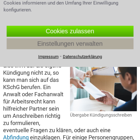
Cookies informieren und den Umfang Ihrer Einwilligung
Kündigungsgrund in der Person oder dem Verhalten
konfigurieren.
des Angestellten
liegt oder wenn betriebliche
Erfordernisse es nötig machen. Bei Fragen zum
Kündigungsschutz wenden sich Mandanten am
Cookies zulassen
besten an eine versierte Kanzlei für Arbeitsrecht.
Einstellungen verwalten
Prüfung einer zweifelhaften Kündigung.
⁃
Impressum
Datenschutzerklärung
Ist man der Meinung,
dies trifft auf die eigene
Kündigung nicht zu, so
kann man sich auf das
KSchG berufen. Ein
Anwalt oder Fachanwalt
für Arbeitsrecht kann
hilfreicher Partner sein
um Anschreiben richtig
Übergabe Kündigungsschreiben
zu formulieren,
eventuelle Fragen zu klären, oder auch eine
Abfindung
einzuklagen. Für einige Personengruppen,