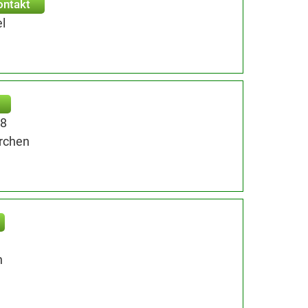
ontakt
l
38
rchen
n