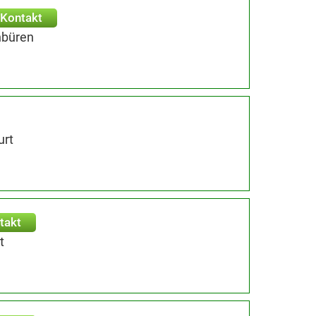
Kontakt
nbüren
urt
takt
t