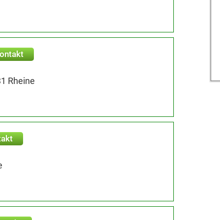
ontakt
31 Rheine
takt
e