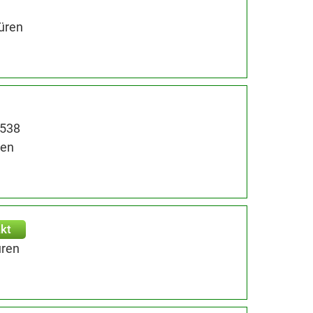
üren
6538
ren
kt
üren