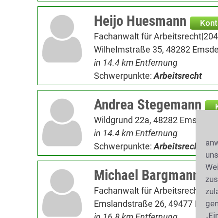
Heijo Huesmann
Kont
Fachanwalt für Arbeitsrecht|204
Wilhelmstraße 35, 48282 Emsde
in 14.4 km Entfernung
Schwerpunkte:
Arbeitsrecht
Andrea Stegemann
Wildgrund 22a, 48282 Emsdette
in 14.4 km Entfernung
anw
Schwerpunkte:
Arbeitsrecht
uns
Wei
Michael Bargmann
K
zus
Fachanwalt für Arbeitsrecht|204
zul
Emslandstraße 26, 49477 Ibben
gen
„Ei
in 16.8 km Entfernung