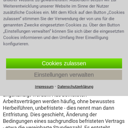
Gib der Arbeitgeber
Weiterentwicklung unserer Website im Sinne der Nutzer
einen Sachgrund für die
zusätzliche Cookies ein. Mit dem Klick auf den Button „Cookies
zeitliche Befristung an,
zulassen“ stimmen Sie der Verwendung der von uns für die
etwa eine
genannten Zwecke eingesetzten Cookies zu. Über den Button
handschriftliches signieren von
Dokumenten
„Einstellungen verwalten“ können Sie sich über die eingesetzten
Cookies informieren und den Umfang Ihrer Einwilligung
Mutterschaftsvertretung, so gibt es keine Begrenzung
konfigurieren.
der Verlängerung. Sehr wohl gibt es eine maximale
Befristungsdauer von in der Regel zwei Jahren, wenn
eine zeitliche Befristung ohne Sachgrund
Cookies zulassen
eingegangen wird. Ist eine Befristung zweckbefristet,
Einstellungen verwalten
so endet sie mit der Erfüllung des Zieles. Eine
Kündigung
ist nicht nötig, lediglich eine Ankündigung
⁃
Impressum
Datenschutzerklärung
des Vertragsendes muss zwei Wochen vorher
angekündigt werden. Aus befristeten
Arbeitsverträgen werden häufig, ohne bewusstes
Herbeiführen, unbefristete - dies nennt man dann
Entfristung. Dies geschieht, Änderung der
Bedingungen eines sachgrundlos befristeten Vertrags
- etwa die vereinbarte Stundenzahl. Es entsteht