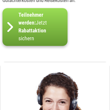
Gutachterkosten und Reisekosten an.
Teilnehmer
werden:
Jetzt
Rabattaktion
sichern