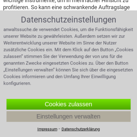
wichtige Instrumente, um in mehrfacher Hinsicht zu
profitieren. So kann eine schwankende Auftragslage
langfristige finanzielle Bindungen problematisch
Datenschutzeinstellungen
werden lassen. Überdies kann die Qualifikation des
befristet Angestellten über einen längeren Zeitraum
anwaltssuche.de verwendet Cookies, um die Funktionsfähigkeit
begutachtet werden.
unserer Website zu gewährleisten. Außerdem setzen wir zur
Weiterentwicklung unserer Website im Sinne der Nutzer
Wie oft dürfen Arbeitgeber die Befristung
zusätzliche Cookies ein. Mit dem Klick auf den Button „Cookies
verlängern?
zulassen“ stimmen Sie der Verwendung der von uns für die
genannten Zwecke eingesetzten Cookies zu. Über den Button
Ist eine zeitliche
„Einstellungen verwalten“ können Sie sich über die eingesetzten
Befristung nicht
Cookies informieren und den Umfang Ihrer Einwilligung
sachgebunden, sondern
konfigurieren.
sachgrundlos, so muss
sie in den meisten
Fällen nach zwei Jahren
Cookies zulassen
enden, so steht es im
Einstellungen verwalten
Gesetz. Der Zweck der
Befristung muss
lächelnde Frau unterzeichnet
⁃
Impressum
Datenschutzerklärung
eindeutig erkennbar
Vertrag