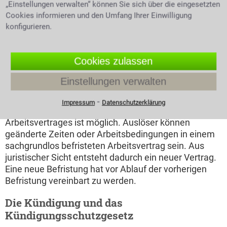
„Einstellungen verwalten“ können Sie sich über die eingesetzten
Befristungen als Zeichen eines Rechtsmissbrauchs
Cookies informieren und den Umfang Ihrer Einwilligung
gedeutet werden können. Ist die Befristung nicht
konfigurieren.
sachgebunden darf sie normalerweise längstens zwei
Jahre inklusive von max. drei Verlängerungen
andauern. Die Befristung eines zweckgebundenen
Cookies zulassen
Arbeitsvertrages endet mit der Erfüllung des
Zweckes. Eine
Kündigung
ist nicht nötig, aber etwa
Einstellungen verwalten
zwei Wochen vorher muss dem Arbeitnehmer das
voraussichtliche Ende mitgeteilt werden. Die
⁃
Impressum
Datenschutzerklärung
unabsichtliche Entfristung eines befristeten
Arbeitsvertrages ist möglich. Auslöser können
geänderte Zeiten oder Arbeitsbedingungen in einem
sachgrundlos befristeten Arbeitsvertrag sein. Aus
juristischer Sicht entsteht dadurch ein neuer Vertrag.
Eine neue Befristung hat vor Ablauf der vorherigen
Befristung vereinbart zu werden.
Die Kündigung und das
Kündigungsschutzgesetz