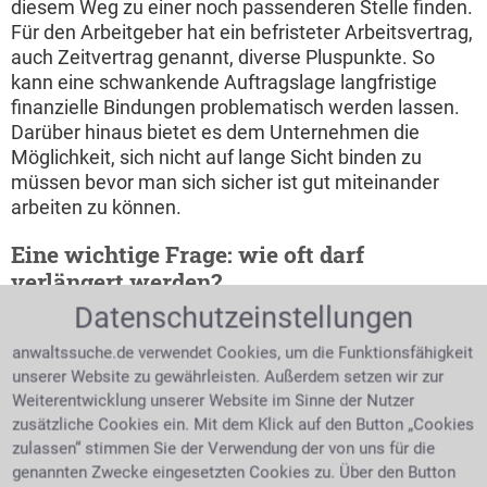
diesem Weg zu einer noch passenderen Stelle finden.
Für den Arbeitgeber hat ein befristeter Arbeitsvertrag,
auch Zeitvertrag genannt, diverse Pluspunkte. So
kann eine schwankende Auftragslage langfristige
finanzielle Bindungen problematisch werden lassen.
Darüber hinaus bietet es dem Unternehmen die
Möglichkeit, sich nicht auf lange Sicht binden zu
müssen bevor man sich sicher ist gut miteinander
arbeiten zu können.
Eine wichtige Frage: wie oft darf
verlängert werden?
Datenschutzeinstellungen
Eine sachgebundene
zeitliche Befristung hat
anwaltssuche.de verwendet Cookies, um die Funktionsfähigkeit
keine
unserer Website zu gewährleisten. Außerdem setzen wir zur
Maximalbefristung.
Weiterentwicklung unserer Website im Sinne der Nutzer
handschriftliches signieren von
Allerdings ist zu
Dokumenten
zusätzliche Cookies ein. Mit dem Klick auf den Button „Cookies
beachten, dass eine
zulassen“ stimmen Sie der Verwendung der von uns für die
genannten Zwecke eingesetzten Cookies zu. Über den Button
lange Gesamtdauer, oder auch eine hohe Anzahl von