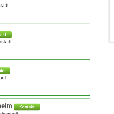
tadt
akt
nstadt
akt
adt
heim
Kontakt
udenstadt