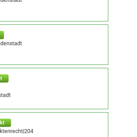
udenstadt
t
tadt
kt
ektenrecht|204