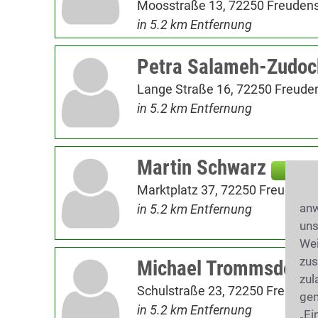
Moosstraße 13, 72250 Freudens
in 5.2 km Entfernung
Petra Salameh-Zudoc
Lange Straße 16, 72250 Freude
in 5.2 km Entfernung
Martin Schwarz
Konta
Marktplatz 37, 72250 Freudenst
anw
in 5.2 km Entfernung
uns
Wei
zus
Michael Trommsdorff
zul
Schulstraße 23, 72250 Freudens
gen
in 5.2 km Entfernung
„Ei