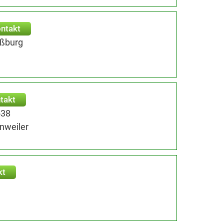
ntakt
oßburg
takt
538
nweiler
kt