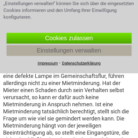
„Einstellungen verwalten“ können Sie sich über die eingesetzten
Wie schlimm muss eine Situation sein um eine
Cookies informieren und den Umfang Ihrer Einwilligung
Mietminderung
zu rechtfertigen? Ist nach
konfigurieren.
Vertragsabschluss die Gebrauchstauglichkeit einer
Wohnung eingeschränkt, entspricht sie also nicht den
vertraglichen Vereinbarungen, so liegt ein Grund zur
Cookies zulassen
Minderung vor. Die Miete kann zum Beispiel
herabgesetzt werden, wenn es die elektrische
Einstellungen verwalten
Ausstattung einer Wohnung verbietet gleichzeitig
Wäsche zu waschen und Staub zu saugen.
⁃
Impressum
Datenschutzerklärung
Sogenannte unerhebliche Einschränkungen, wie etwa
eine defekte Lampe im Gemeinschaftsflur, führen
allerdings nicht zu einer Mietminderung. Hat der
Mieter einen Schaden durch sein Verhalten selbst
verursacht, so kann er dafür auch keine
Mietminderung in Anspruch nehmen. Ist eine
Mietminderung tatsächlich berechtigt, stellt sich die
Frage um wie viel sie gemindert werden kann. Die
Mietminderung hängt von der jeweiligen
Beeinträchtigung ab, so stellt eine Eingangstüre, die