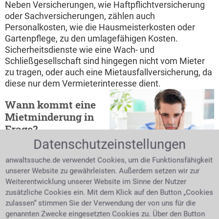
Neben Versicherungen, wie Haftpflichtversicherung
oder Sachversicherungen, zählen auch
Personalkosten, wie die Hausmeisterkosten oder
Gartenpflege, zu den umlagefähigen Kosten.
Sicherheitsdienste wie eine Wach- und
Schließgesellschaft sind hingegen nicht vom Mieter
zu tragen, oder auch eine Mietausfallversicherung, da
diese nur dem Vermieterinteresse dient.
Wann kommt eine
Mietminderung in
Frage?
Datenschutzeinstellungen
Schnell kann es auch
trauriger junger Mann sitzt am
Tisch
bei einem bisher
anwaltssuche.de verwendet Cookies, um die Funktionsfähigkeit
harmonischen
unserer Website zu gewährleisten. Außerdem setzen wir zur
Mietverhältnis zu Differenzen kommen. Zu wenig
Weiterentwicklung unserer Website im Sinne der Nutzer
zusätzliche Cookies ein. Mit dem Klick auf den Button „Cookies
Rücksichtnahme im Haus, sei es durch Krach im
zulassen“ stimmen Sie der Verwendung der von uns für die
Treppenhaus, schlagende Türen oder kläffende
genannten Zwecke eingesetzten Cookies zu. Über den Button
Hunde kann eine Situation schnell eskalieren lassen.