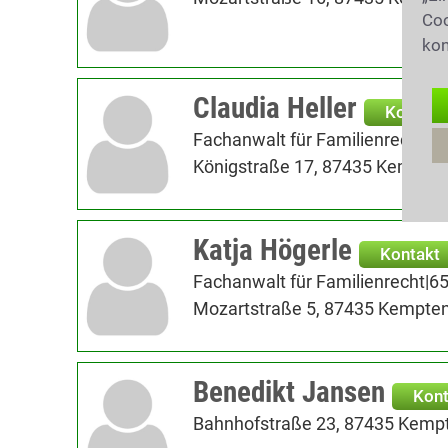
Coo
kon
Claudia Heller
Kontakt
Fachanwalt für Familienrecht|6
Königstraße 17, 87435 Kempten 
Katja Högerle
Kontakt
Fachanwalt für Familienrecht|6
Mozartstraße 5, 87435 Kempten
Benedikt Jansen
Kont
Bahnhofstraße 23, 87435 Kempt