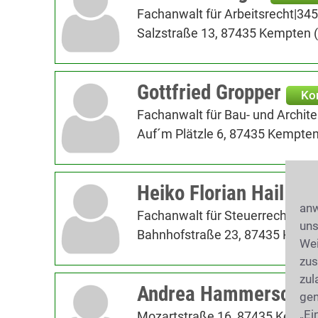
Fachanwalt für Arbeitsrecht|34
Salzstraße 13, 87435 Kempten (
Gottfried Gropper
Ko
Fachanwalt für Bau- und Archit
Auf´m Plätzle 6, 87435 Kempten
Heiko Florian Hail
Ko
anw
Fachanwalt für Steuerrecht
uns
Bahnhofstraße 23, 87435 Kempt
Wei
zus
zul
Andrea Hammerschmi
gen
„Ei
Mozartstraße 16, 87435 Kempte