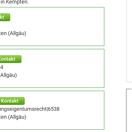
 in Kempten.
kt
en (Allgäu)
Kontakt
04
Allgäu)
Kontakt
ungseigentumsrecht|6538
en (Allgäu)