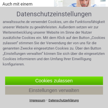
Auch mit einem
sorgfältig
Datenschutzeinstellungen
ausgearbeiteten
trauriger junger Mann sitzt am
Tisch
Mietvertrag
ist ein
anwaltssuche.de verwendet Cookies, um die Funktionsfähigkeit
Mieter nicht vor Ärger
unserer Website zu gewährleisten. Außerdem setzen wir zur
geschützt. Nicht nur das Verhältnis zum Eigentümer
Weiterentwicklung unserer Website im Sinne der Nutzer
kann angespannt sein, auch Schwierigkeiten mit der
zusätzliche Cookies ein. Mit dem Klick auf den Button „Cookies
Nachbarschaft sind möglich. Ist die Wohnqualität so
zulassen“ stimmen Sie der Verwendung der von uns für die
stark eingeschränkt, dass eine
Mietminderung
genannten Zwecke eingesetzten Cookies zu. Über den Button
„Einstellungen verwalten“ können Sie sich über die eingesetzten
gefordert werden kann? § 536 BGB zur
Cookies informieren und den Umfang Ihrer Einwilligung
"Mietminderung bei Sach- und Rechtsmängeln" legt
konfigurieren.
fest, dass die Miete bei eingeschränkter Tauglichkeit
gemindert werden kann. Ob Gestank oder
Gaststättenlärm, Schimmelbildung oder ähnliches, sie
Cookies zulassen
können für die Minderung einer Miete sprechen.
Sogenannte unerhebliche Einschränkungen, wie etwa
Einstellungen verwalten
eine defekte Lampe im Gemeinschaftsflur, führen
allerdings nicht zu einer Mietminderung. Ist der Mieter
⁃
Impressum
Datenschutzerklärung
selbst für die Entstehung eines Schadens