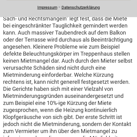
eskalieren lassen. Ab wann ist eine
Mietminderung
⁃
Impressum
Datenschutzerklärung
gerechtfertigt? § 536 BGB zur "Mietminderung bei
Sach- und Rechtsmängeln" legt fest, dass die Miete
bei eingeschränkter Tauglichkeit gemindert werden
kann. Auch massiver Taubendreck auf dem Balkon
oder der Terrasse wird durchaus als Beeinträchtigung
angesehen. Kleinere Probleme wie zum Beispiel
defekte Beleuchtungskörper im Treppenhaus stellen
keinen Mietmangel dar. Auch durch den Mieter selbst
verursachte Schäden sind nicht durch eine
Mietminderung einforderbar. Welche Kürzung
rechtens ist, kann nicht generell festgesetzt werden.
Die Gerichte haben sich mit einer Vielzahl von
Mietminderungsgründen auseinandergesetzt und
zum Beispiel eine 10%-ige Kürzung der Miete
zugesprochen, wenn die Heizung kontinuierlich
Klopfgeräusche von sich gibt. Der erste Schritt ist
jedoch nicht die Mietminderung, sondern der Kontakt
zum Vermieter um ihn über den Mietmangel zu