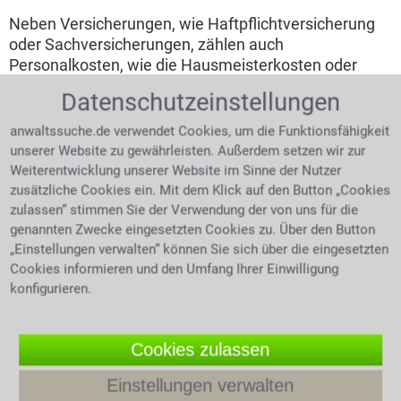
Neben Versicherungen, wie Haftpflichtversicherung
oder Sachversicherungen, zählen auch
Personalkosten, wie die Hausmeisterkosten oder
Gartenpflege, zu den umlagefähigen Kosten. Nicht
Datenschutzeinstellungen
umlegbar sind Reparaturkosten, Verwaltungskosten
oder eine komplette Neuanlage eines Gartens zum
anwaltssuche.de verwendet Cookies, um die Funktionsfähigkeit
Beispiel.
unserer Website zu gewährleisten. Außerdem setzen wir zur
Weiterentwicklung unserer Website im Sinne der Nutzer
Mietminderung -
zusätzliche Cookies ein. Mit dem Klick auf den Button „Cookies
welche
zulassen“ stimmen Sie der Verwendung der von uns für die
Voraussetzungen
genannten Zwecke eingesetzten Cookies zu. Über den Button
trauriger junger Mann sitzt am
müssen erfüllt
„Einstellungen verwalten“ können Sie sich über die eingesetzten
Tisch
Cookies informieren und den Umfang Ihrer Einwilligung
sein?
konfigurieren.
Auch mit einem sorgfältig ausgearbeiteten
Mietvertrag ist ein Mieter nicht vor Ärger geschützt.
Cookies zulassen
Zu wenig Rücksichtnahme im Haus, sei es durch
Krach im Treppenhaus, schlagende Türen oder
Einstellungen verwalten
kläffende Hunde kann eine Situation schnell