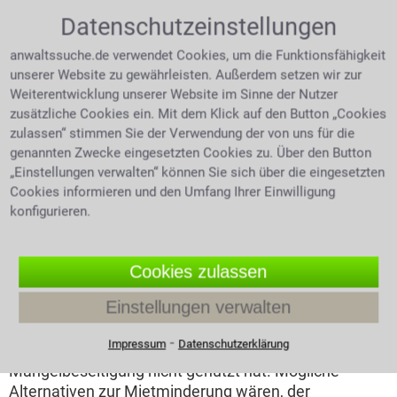
gleichzeitig Wäsche zu waschen und Staub zu
Datenschutzeinstellungen
saugen. Einschränkend gilt aber lt. § 536 BGB
"Mietminderung bei Sach- und Rechtsmängeln", dass
anwaltssuche.de verwendet Cookies, um die Funktionsfähigkeit
"eine unerhebliche Minderung der Tauglichkeit außer
unserer Website zu gewährleisten. Außerdem setzen wir zur
Betracht bleibt". Auch durch den Mieter selbst
Weiterentwicklung unserer Website im Sinne der Nutzer
verursachte Schäden sind nicht durch eine
zusätzliche Cookies ein. Mit dem Klick auf den Button „Cookies
Mietminderung einforderbar. Welche Kürzung
zulassen“ stimmen Sie der Verwendung der von uns für die
rechtens ist, kann nicht generell festgesetzt werden.
genannten Zwecke eingesetzten Cookies zu. Über den Button
Dies hängt von der jeweiligen Beeinträchtigung ab, ein
„Einstellungen verwalten“ können Sie sich über die eingesetzten
Balkon etwa, der wegen herumstreunender Katzen
Cookies informieren und den Umfang Ihrer Einwilligung
nicht nutzbar ist, zieht nach einem Urteil des
konfigurieren.
Amtsgerichtes Bonn eine Minderung von 15% nach
sich. Vor einer Mietminderung hat der Mieter jedoch
den Mangel gegenüber dem Vermieter erst einmal
Cookies zulassen
anzuzeigen. Eine Mietminderung ist folglich erst
Einstellungen verwalten
rechtens, nachdem der Vermieter trotz
Kenntnisnahme des Mängels und Fristsetzung zur
⁃
Impressum
Datenschutzerklärung
Schadensbehebung, die Gelegenheit zur
Mängelbeseitigung nicht genutzt hat. Mögliche
Alternativen zur Mietminderung wären, der