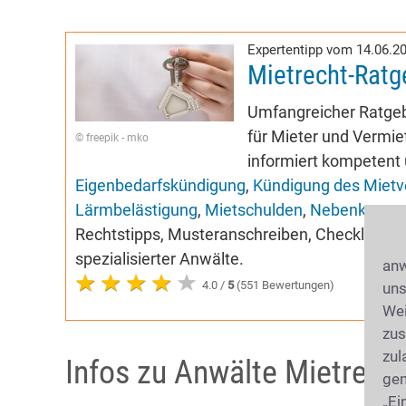
Expertentipp vom 14.06.2
Mietrecht-Ratg
Umfangreicher Ratgeb
für Mieter und Vermiet
© freepik - mko
informiert kompetent 
Eigenbedarfskündigung
,
Kündigung des Mietv
Lärmbelästigung
,
Mietschulden
,
Nebenkoste
Rechtstipps, Musteranschreiben, Checklisten,
spezialisierter Anwälte.
anw
4.0 /
5
(551 Bewertungen)
uns
Wei
zus
zul
Infos zu Anwälte Mietrech
gen
„Ei