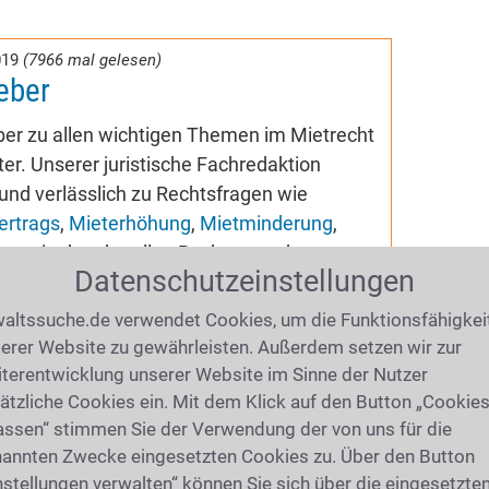
019
(7966 mal gelesen)
eber
er zu allen wichtigen Themen im Mietrecht
er. Unserer juristische Fachredaktion
und verlässlich zu Rechtsfragen wie
ertrags
,
Mieterhöhung
,
Mietminderung
,
n
sowie der aktuellen Rechtssprechung.
Datenschutzeinstellungen
 häufige Fragen und Tipps zur Beauftragung
altssuche.de verwendet Cookies, um die Funktionsfähigkei
erer Website zu gewährleisten. Außerdem setzen wir zur
terentwicklung unserer Website im Sinne der Nutzer
ätzliche Cookies ein. Mit dem Klick auf den Button „Cookie
assen“ stimmen Sie der Verwendung der von uns für die
t in Waake
annten Zwecke eingesetzten Cookies zu. Über den Button
nstellungen verwalten“ können Sie sich über die eingesetzte