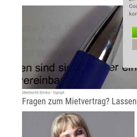
Coo
kon
Mietrecht ©mko - topopt
Fragen zum Mietvertrag? Lassen