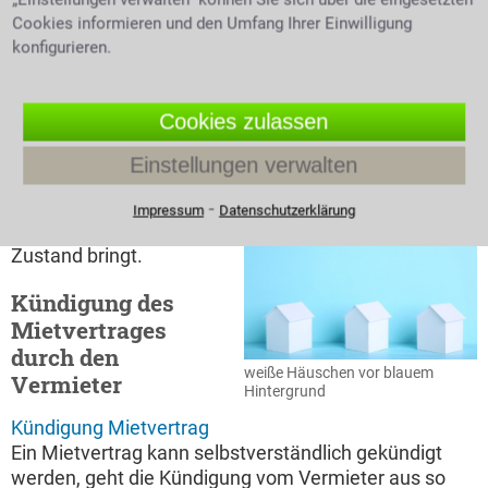
zu dessen Behebung unternimmt, kann über eine
Cookies informieren und den Umfang Ihrer Einwilligung
Mietminderung als mögliche Konsequenz
konfigurieren.
nachgedacht werden. Der Mieter kann nun auch,
alternativ zur Mietminderung, den Mangel selbst
beseitigen und sich die entstanden Kosten vom
Cookies zulassen
Vermieter zurückholen oder diesen auf
Schadensbehebung verklagen. Ein Anwalt oder eine
Einstellungen verwalten
Anwältin für Mietrecht kann kompetent beraten
welcher Weg am schnellsten und zuverlässigsten die
⁃
Impressum
Datenschutzerklärung
Mietwohnung wieder in einen vertragsgemäßen
Zustand bringt.
Kündigung des
Mietvertrages
durch den
weiße Häuschen vor blauem
Vermieter
Hintergrund
Kündigung Mietvertrag
Ein Mietvertrag kann selbstverständlich gekündigt
werden, geht die Kündigung vom Vermieter aus so