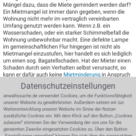
Mängel dazu, dass die Miete gemindert werden darf?
Ein Mietmangel ist immer dann gegeben, wenn die
Wohnung nicht mehr im vertraglich vereinbarten
Umfang genutzt werden kann. Wenn z.B. ein
Wasserschaden, oder ein starker Schimmelbefall die
Wohnung unbewohnbar macht. Eine defekte Lampe
im gemeinschaftlichen Flur hingegen ist nicht als
Mietmangel einzustufen, hier handelt es sich lediglich
um einen sog. Bagatellschaden. Hat der Mieter einen
Schaden durch sein Verhalten selbst verursacht, so
kann er dafür auch keine
Mietminderung
in Anspruch
nehmen. Wie hoch darf eine Miete überhaupt gekürzt
Datenschutzeinstellungen
werden? Die Mietminderung hängt von der jeweiligen
Beeinträchtigung ab, so stellt eine Eingangstüre, die
anwaltssuche.de verwendet Cookies, um die Funktionsfähigkeit
nicht abschließbar ist, einen Sachmängel dar und
unserer Website zu gewährleisten. Außerdem setzen wir zur
rechtfertigt einen Abschlag von etwa 5 %. Vor einer
Weiterentwicklung unserer Website im Sinne der Nutzer
zusätzliche Cookies ein. Mit dem Klick auf den Button „Cookies
Mietminderung hat der Mieter jedoch den Mangel
zulassen“ stimmen Sie der Verwendung der von uns für die
gegenüber dem Vermieter erst einmal anzuzeigen.
genannten Zwecke eingesetzten Cookies zu. Über den Button
Nur wenn er nach Kenntnisnahme des Mängels nichts
„Einstellungen verwalten“ können Sie sich über die eingesetzten