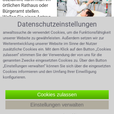
örtlichen Rathaus oder
Bürgeramt stellen.
Wollen Sie einen Antrag
Ärztin spricht mit Patientin auf der
Datenschutzeinstellungen
auf Sozialhilfe stellen,
Intensivstation
so benötigen Sie
anwaltssuche.de verwendet Cookies, um die Funktionsfähigkeit
folgende Unterlagen:
unserer Website zu gewährleisten. Außerdem setzen wir zur
Ihre Einkommens- und Vermögensnachweise und
Weiterentwicklung unserer Website im Sinne der Nutzer
Ihre Mietbelege. Selbstverständlich auch Nachweise
zusätzliche Cookies ein. Mit dem Klick auf den Button „Cookies
die Ihren Mehrbedarf belegen wie etwa ein ärztliches
zulassen“ stimmen Sie der Verwendung der von uns für die
Attest.
genannten Zwecke eingesetzten Cookies zu. Über den Button
„Einstellungen verwalten“ können Sie sich über die eingesetzten
In folgenden sieben Kapiteln des SGB XII
Cookies informieren und den Umfang Ihrer Einwilligung
findet man die notwendigen
konfigurieren.
Informationen
Unterschiedliche
Cookies zulassen
Lebenslagen führen zur
Berechtigung
Einstellungen verwalten
Empfänger von