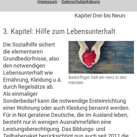
⁃
Sozialhilfe zu sein. Das
Impressum
Datenschutzerklärung
Frau ruft Notruf wegen Herzanfall
SGB XII führt sie unter
Kapitel Drei bis Neun.
3. Kapitel: Hilfe zum Lebensunterhalt
Die Sozialhilfe sichert
die elementaren
Grundbedürfnisse, also
den notwendigen
Lebensunterhalt wie
Bedürftiger hält ein Herz in den
Ernährung, Kleidung u.ä.
Händen
durch Regelsätze ab.
Als einmaliger
Sonderbedarf kann die notwendige Ersteinrichtung
einer Wohnung oder auch Kleidung benannt werden.
Für in Not geratene Deutsche, die im Ausland leben,
besteht nur in wenigen Ausnahmefällen eine
Leistungsberechtigung. Das Bildungs- und
Teilhabepaket berücksichtigt nun auch seit 2011 die