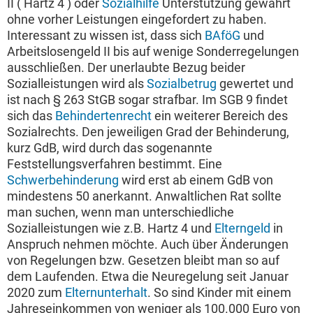
II ( Hartz 4 ) oder
Sozialhilfe
Unterstützung gewährt
ohne vorher Leistungen eingefordert zu haben.
Interessant zu wissen ist, dass sich
BAföG
und
Arbeitslosengeld II bis auf wenige Sonderregelungen
ausschließen. Der unerlaubte Bezug beider
Sozialleistungen wird als
Sozialbetrug
gewertet und
ist nach § 263 StGB sogar strafbar. Im SGB 9 findet
sich das
Behindertenrecht
ein weiterer Bereich des
Sozialrechts. Den jeweiligen Grad der Behinderung,
kurz GdB, wird durch das sogenannte
Feststellungsverfahren bestimmt. Eine
Schwerbehinderung
wird erst ab einem GdB von
mindestens 50 anerkannt. Anwaltlichen Rat sollte
man suchen, wenn man unterschiedliche
Sozialleistungen wie z.B. Hartz 4 und
Elterngeld
in
Anspruch nehmen möchte. Auch über Änderungen
von Regelungen bzw. Gesetzen bleibt man so auf
dem Laufenden. Etwa die Neuregelung seit Januar
2020 zum
Elternunterhalt
. So sind Kinder mit einem
Jahreseinkommen von weniger als 100.000 Euro von