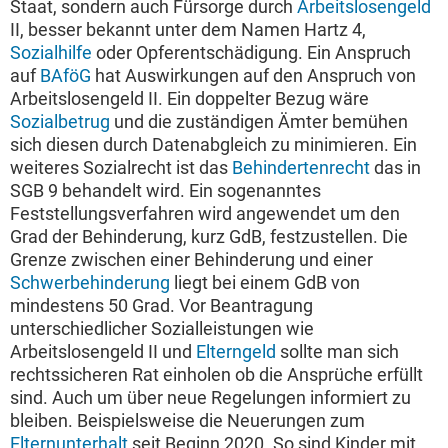
Staat, sondern auch Fürsorge durch
Arbeitslosengeld
II, besser bekannt unter dem Namen Hartz 4,
Sozialhilfe
oder Opferentschädigung. Ein Anspruch
auf
BAföG
hat Auswirkungen auf den Anspruch von
Arbeitslosengeld II. Ein doppelter Bezug wäre
Sozialbetrug
und die zuständigen Ämter bemühen
sich diesen durch Datenabgleich zu minimieren. Ein
weiteres Sozialrecht ist das
Behindertenrecht
das in
SGB 9 behandelt wird. Ein sogenanntes
Feststellungsverfahren wird angewendet um den
Grad der Behinderung, kurz GdB, festzustellen. Die
Grenze zwischen einer Behinderung und einer
Schwerbehinderung
liegt bei einem GdB von
mindestens 50 Grad. Vor Beantragung
unterschiedlicher Sozialleistungen wie
Arbeitslosengeld II und
Elterngeld
sollte man sich
rechtssicheren Rat einholen ob die Ansprüche erfüllt
sind. Auch um über neue Regelungen informiert zu
bleiben. Beispielsweise die Neuerungen zum
Elternunterhalt
seit Beginn 2020. So sind Kinder mit