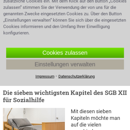
zusätzliche Cookies ein. Mit dem Klick auf den Button „Cookies
Das Rathaus oder die
zulassen“ stimmen Sie der Verwendung der von uns für die
örtlichen Bürgerbüros
genannten Zwecke eingesetzten Cookies zu. Über den Button
sind die richtigen
„Einstellungen verwalten“ können Sie sich über die eingesetzten
Ansprechpartner.
Cookies informieren und den Umfang Ihrer Einwilligung
Neben den unbedingt
konfigurieren.
Ärztin hilft älterem Mann auf
erforderlichen
Gehhilfen zu stehen
Nachweisen die zur
Cookies zulassen
Antragstellung
vorzulegen sind um den Mehrbedarf zu rechtfertigen,
Einstellungen verwalten
wie z.B. ärztliche Atteste, sind noch einige andere
Unterlagen notwendig, wie Einkommens- und
⁃
Impressum
Datenschutzerklärung
Vermögensnachweise oder Mietbelege.
Die sieben wichtigsten Kapitel des SGB XII
für Sozialhilfe
Mit diesen sieben
Kapiteln möchte man
auf die vielen