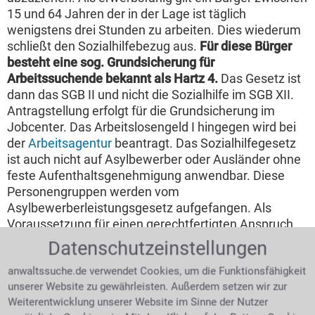
15 und 64 Jahren der in der Lage ist täglich
wenigstens drei Stunden zu arbeiten. Dies wiederum
schließt den Sozialhilfebezug aus.
Für diese Bürger
besteht eine sog. Grundsicherung für
Arbeitssuchende bekannt als Hartz 4.
Das Gesetz ist
dann das SGB II und nicht die Sozialhilfe im SGB XII.
Antragstellung erfolgt für die Grundsicherung im
Jobcenter. Das Arbeitslosengeld I hingegen wird bei
der
Arbeitsagentur
beantragt. Das Sozialhilfegesetz
ist auch nicht auf Asylbewerber oder Ausländer ohne
feste Aufenthaltsgenehmigung anwendbar. Diese
Personengruppen werden vom
Asylbewerberleistungsgesetz aufgefangen. Als
Voraussetzung für einen gerechtfertigten Anspruch
auf Sozialhilfe gilt, dass es weder Verwandte ersten
Datenschutzeinstellungen
Grades noch Ehepartner gibt, die finanzielle
anwaltssuche.de verwendet Cookies, um die Funktionsfähigkeit
Unterstützung leisten könnten.
unserer Website zu gewährleisten. Außerdem setzen wir zur
Bei wem beantragt man Sozialhilfe?
Weiterentwicklung unserer Website im Sinne der Nutzer