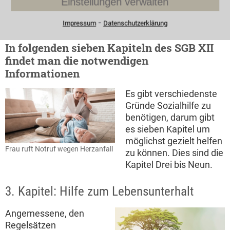
Einstellungen verwalten
Einkommens- und
Vermögensnachweise, Mietbelege, Nachweise wie
⁃
Impressum
Datenschutzerklärung
ärztliche Atteste die den Mehrbedarf begründen.
In folgenden sieben Kapiteln des SGB XII
findet man die notwendigen
Informationen
Es gibt verschiedenste
Gründe Sozialhilfe zu
benötigen, darum gibt
es sieben Kapitel um
möglichst gezielt helfen
Frau ruft Notruf wegen Herzanfall
zu können. Dies sind die
Kapitel Drei bis Neun.
3. Kapitel: Hilfe zum Lebensunterhalt
Angemessene, den
Regelsätzen