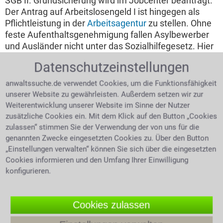
SGB II. Grundsicherung wird im Jobcenter beantragt.
Der Antrag auf Arbeitslosengeld I ist hingegen als
Pflichtleistung in der
Arbeitsagentur
zu stellen. Ohne
feste Aufenthaltsgenehmigung fallen Asylbewerber
und Ausländer nicht unter das Sozialhilfegesetz. Hier
greift das Asylbewerberleistunsgesetz. Außerdem ist
Datenschutzeinstellungen
zu beachten, dass Sozialhilfe nur gewährt wird, wenn
es keine Verwandten ersten Grades gibt, die als
anwaltssuche.de verwendet Cookies, um die Funktionsfähigkeit
finanzielle Unterstützung herangezogen werden
unserer Website zu gewährleisten. Außerdem setzen wir zur
könnten.
Weiterentwicklung unserer Website im Sinne der Nutzer
zusätzliche Cookies ein. Mit dem Klick auf den Button „Cookies
Bei wem beantragt man Sozialhilfe?
zulassen“ stimmen Sie der Verwendung der von uns für die
genannten Zwecke eingesetzten Cookies zu. Über den Button
Den Antrag auf
„Einstellungen verwalten“ können Sie sich über die eingesetzten
Sozialhilfe kann man im
Cookies informieren und den Umfang Ihrer Einwilligung
örtlichen Rathaus oder
konfigurieren.
Bürgeramt stellen. Zur
Antragstellung sind
Yellow Ribbon – Symbol für
folgende Unterlagen
Cookies zulassen
Solidarität und Unterstützung
notwendig: