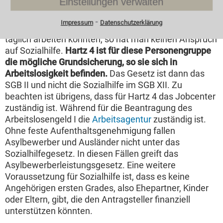
Einstellungen verwalten
deshalb nicht in die Sozialhilfeleistungsberechnung
einfließen dürfen. Ist man erwerbsfähig, dies trifft auf
⁃
Impressum
Datenschutzerklärung
alle 15 bis 64-jährigen zu die mindestens drei Stunden
täglich arbeiten könnten, so hat man keinen Anspruch
auf Sozialhilfe.
Hartz 4 ist für diese Personengruppe
die mögliche Grundsicherung, so sie sich in
Arbeitslosigkeit befinden.
Das Gesetz ist dann das
SGB II und nicht die Sozialhilfe im SGB XII. Zu
beachten ist übrigens, dass für Hartz 4 das Jobcenter
zuständig ist. Während für die Beantragung des
Arbeitslosengeld I die
Arbeitsagentur
zuständig ist.
Ohne feste Aufenthaltsgenehmigung fallen
Asylbewerber und Ausländer nicht unter das
Sozialhilfegesetz. In diesen Fällen greift das
Asylbewerberleistungsgesetz. Eine weitere
Voraussetzung für Sozialhilfe ist, dass es keine
Angehörigen ersten Grades, also Ehepartner, Kinder
oder Eltern, gibt, die den Antragsteller finanziell
unterstützen könnten.