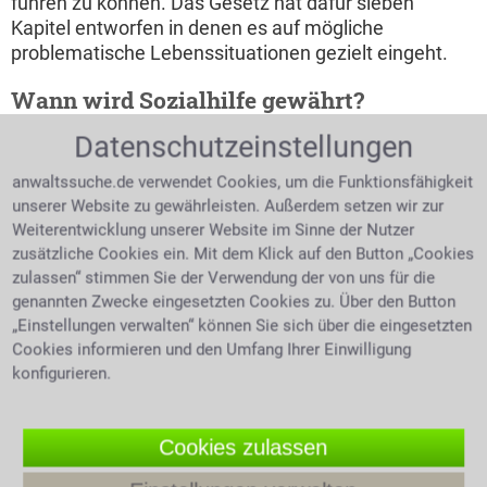
führen zu können. Das Gesetz hat dafür sieben
Kapitel entworfen in denen es auf mögliche
problematische Lebenssituationen gezielt eingeht.
Wann wird Sozialhilfe gewährt?
Datenschutzeinstellungen
Bevor Sozialhilfe
gewährt wird, müssen
anwaltssuche.de verwendet Cookies, um die Funktionsfähigkeit
alle anderen Hilfs- und
unserer Website zu gewährleisten. Außerdem setzen wir zur
Weiterentwicklung unserer Website im Sinne der Nutzer
zusätzliche Cookies ein. Mit dem Klick auf den Button „Cookies
Kind und Vater halten sich an der
zulassen“ stimmen Sie der Verwendung der von uns für die
Hand
genannten Zwecke eingesetzten Cookies zu. Über den Button
Einkommensmöglichkeiten ausgeschöpft worden
„Einstellungen verwalten“ können Sie sich über die eingesetzten
sein. Welche Einkünfte als Einkommen bewertet
Cookies informieren und den Umfang Ihrer Einwilligung
werden stehen in den Regelungen des § 82 SGB XII.
konfigurieren.
Sozialhilfe selbst ist nicht als Einkommen zu
bewerten. Hierzu gehört auch das Arbeitslosengeld II
Cookies zulassen
des Ehepartners. Obendrein gibt es Steuern oder
Pflichtbeiträge die entrichtet werden müssen und