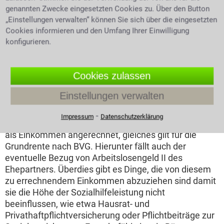
genannten Zwecke eingesetzten Cookies zu. Über den Button
„Einstellungen verwalten“ können Sie sich über die eingesetzten
Cookies informieren und den Umfang Ihrer Einwilligung
konfigurieren.
deprimierte Junge Frau mit
Alkohol
Cookies zulassen
Einkommensmöglichkeiten darf auf Sozialhilfe
zurückgegriffen werden, dies nennt man auch
Einstellungen verwalten
Nachrangigkeit. Welche Einkünfte als Einkommen
bewertet werden stehen in den Regelungen des § 82
⁃
Impressum
Datenschutzerklärung
SGB XII. Die Leistungen der Sozialhilfe werden nicht
als Einkommen angerechnet, gleiches gilt für die
Grundrente nach BVG. Hierunter fällt auch der
eventuelle Bezug von Arbeitslosengeld II des
Ehepartners. Überdies gibt es Dinge, die von diesem
zu errechnendem Einkommen abzuziehen sind damit
sie die Höhe der Sozialhilfeleistung nicht
beeinflussen, wie etwa Hausrat- und
Privathaftpflichtversicherung oder Pflichtbeiträge zur