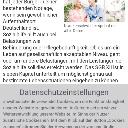
hat jeder Bürger in einer
bestehenden Notlage,
wenn sein gewöhnlicher
Aufenthaltsort
Krankenschwester spricht mit
Deutschland ist.
alter Dame
Sozialhilfe hilft auch bei
Belastungen wie
Behinderung oder Pflegebedürftigkeit. Ob es um ein
Leben auf gesellschaftlich akzeptablen Niveau geht
oder um andere Belastungen, mit den Leistungen der
Sozialhilfe soll dies erreicht werden. Das SGB XII ist in
sieben Kapitel unterteilt um möglichst genau auf
bestimmte Lebenssituationen eingehen zu können
und gezielte Leistungen zu ermöglichen.
Datenschutzeinstellungen
Welche Voraussetzungen müssen erfüllt
anwaltssuche.de verwendet Cookies, um die Funktionsfähigkeit
sein um Anspruch auf Sozialhilfe zu
unserer Website zu gewährleisten. Außerdem setzen wir zur
haben?
Weiterentwicklung unserer Website im Sinne der Nutzer
zusätzliche Cookies ein. Mit dem Klick auf den Button „Cookies
Nur ohne andere
zulassen“ stimmen Sie der Verwendung der von uns für die