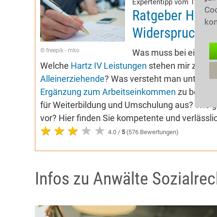
Expertentipp vom 12.02.2
Coo
Ratgeber Hartz 
kon
Widerspruch
© freepik - mko
Was muss bei einem
Welche
Hartz IV Leistungen
stehen mir zu? W
Alleinerziehende
? Was versteht man unter
Me
Ergänzung zum Arbeitseinkommen
zu beacht
für Weiterbildung und Umschulung aus? Wie g
vor? Hier finden Sie kompetente und verlässli
4.0 /
5
(576 Bewertungen)
Infos zu Anwälte Sozialrec