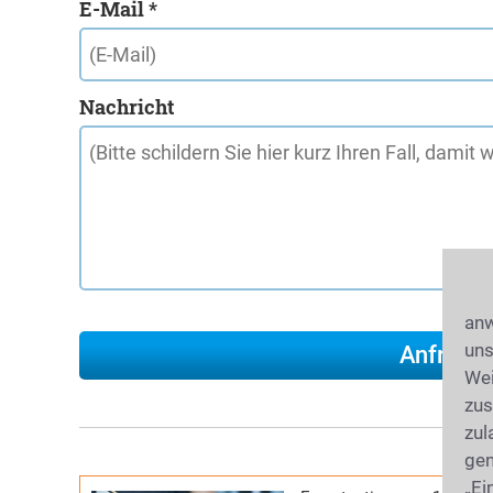
E-Mail *
Nachricht
anw
uns
Wei
zus
zul
gen
„Ei