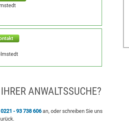
lmstedt
ontakt
elmstedt
I IHRER ANWALTSSUCHE?
r
0221 - 93 738 606
an, oder schreiben Sie uns
zurück.