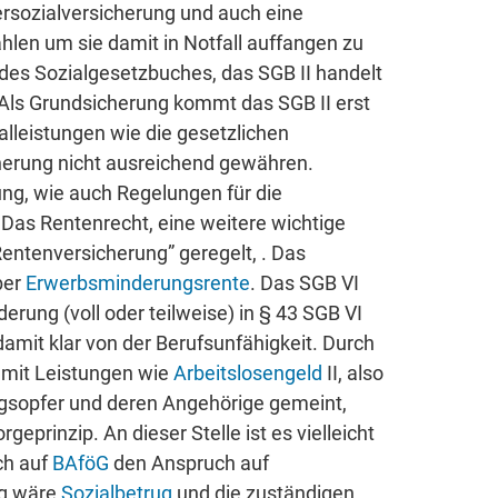
ersozialversicherung und auch eine
hlen um sie damit in Notfall auffangen zu
l des Sozialgesetzbuches, das SGB II handelt
Als Grundsicherung kommt das SGB II erst
lleistungen wie die gesetzlichen
cherung nicht ausreichend gewähren.
g, wie auch Regelungen für die
. Das Rentenrecht, eine weitere wichtige
Rentenversicherung” geregelt, . Das
ber
Erwerbsminderungsrente
. Das SGB VI
rung (voll oder teilweise) in § 43 SGB VI
amit klar von der Berufsunfähigkeit. Durch
amit Leistungen wie
Arbeitslosengeld
II, also
iegsopfer und deren Angehörige gemeint,
geprinzip. An dieser Stelle ist es vielleicht
ch auf
BAföG
den Anspruch auf
ug wäre
Sozialbetrug
und die zuständigen