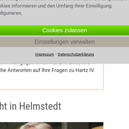
020
(7901 mal gelesen)
kies informieren und den Umfang Ihrer Einwilligung
IV: Antrag, Leistungen,
figurieren.
Cookies zulassen
Antrag auf Hartz IV
beachtet werden?
ie steht es um
die Familie und
Einstellungen verwalten
hrbedarf
? Was ist bei Hartz IV als
⁃
en? Wie sieht es mit der Kostenübernahme
Impressum
Datenschutzerklärung
eht man gegen einen Hartz IV-Bescheid
che Antworten auf Ihre Fragen zu Hartz IV.
ht in Helmstedt