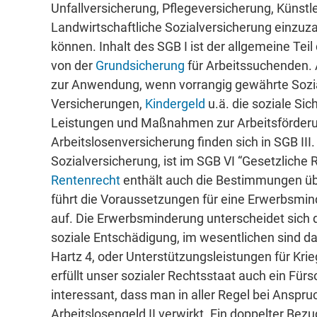
Unfallversicherung, Pflegeversicherung, Künstl
Landwirtschaftliche Sozialversicherung einzuza
können. Inhalt des SGB I ist der allgemeine Tei
von der
Grundsicherung
für Arbeitssuchenden. 
zur Anwendung, wenn vorrangig gewährte Sozia
Versicherungen,
Kindergeld
u.ä. die soziale Si
Leistungen und Maßnahmen zur Arbeitsförderun
Arbeitslosenversicherung finden sich in SGB III
Sozialversicherung, ist im SGB VI “Gesetzliche 
Rentenrecht
enthält auch die Bestimmungen ü
führt die Voraussetzungen für eine Erwerbsminde
auf. Die Erwerbsminderung unterscheidet sich d
soziale Entschädigung, im wesentlichen sind d
Hartz 4, oder Unterstützungsleistungen für Kr
erfüllt unser sozialer Rechtsstaat auch ein Fürsor
interessant, dass man in aller Regel bei Anspru
Arbeitslosengeld II verwirkt. Ein doppelter Bez