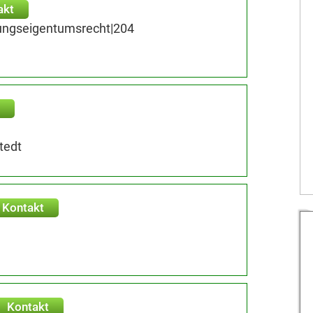
akt
ungseigentumsrecht|204
tedt
Kontakt
Kontakt