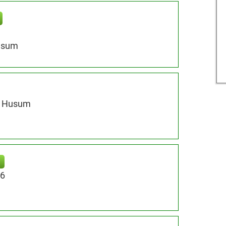
usum
3 Husum
56