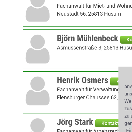
Fachanwalt für Miet- und Wohn
Neustadt 56, 25813 Husum
Björn Mühlenbeck
Ko
Asmussenstraße 3, 25813 Hus
Henrik Osmers
Kontak
anw
Fachanwalt für Verwaltungsrec
uns
Flensburger Chaussee 62, 258
Wei
zus
zul
Jörg Stark
Kontakt
gen
„Ei
Fachanwalt für Arbeitsrecht|65