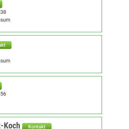
538
usum
akt
usum
456
t-Koch
Kontakt