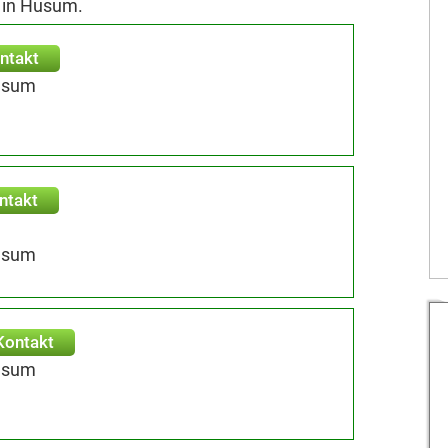
 in Husum.
ntakt
usum
ntakt
usum
Kontakt
usum