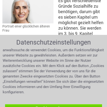
Es gibt verschiedenste
Gründe Sozialhilfe zu
benötigen, darum gibt
es sieben Kapitel um
möglichst gezielt helfen
Portrait einer glücklichen älteren
zu können. Sie werden
Frau
im 3. bis 9. Kapitel
aufgeführt.
Datenschutzeinstellungen
anwaltssuche.de verwendet Cookies, um die Funktionsfähigkeit
3. Kapitel: Hilfe zum Lebensunterhalt
unserer Website zu gewährleisten. Außerdem setzen wir zur
Weiterentwicklung unserer Website im Sinne der Nutzer
Die Sozialhilfe sichert
zusätzliche Cookies ein. Mit dem Klick auf den Button „Cookies
die elementaren
zulassen“ stimmen Sie der Verwendung der von uns für die
Grundbedürfnisse, also
genannten Zwecke eingesetzten Cookies zu. Über den Button
den notwendigen
„Einstellungen verwalten“ können Sie sich über die eingesetzten
Lebensunterhalt wie
Cookies informieren und den Umfang Ihrer Einwilligung
Frau im Rollstuhl freut sich über
Ernährung, Kleidung u.ä.
Blumen
konfigurieren.
durch Regelsätze ab.
Die notwendige
Ersteinrichtung einer Wohnung oder auch Bekleidung