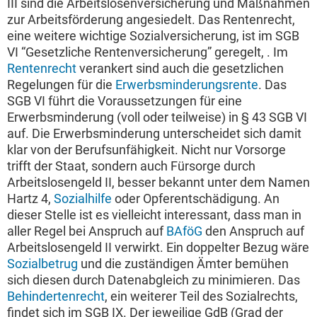
III sind die Arbeitslosenversicherung und Maßnahmen
zur Arbeitsförderung angesiedelt. Das Rentenrecht,
eine weitere wichtige Sozialversicherung, ist im SGB
VI “Gesetzliche Rentenversicherung” geregelt, . Im
Rentenrecht
verankert sind auch die gesetzlichen
Regelungen für die
Erwerbsminderungsrente
. Das
SGB VI führt die Voraussetzungen für eine
Erwerbsminderung (voll oder teilweise) in § 43 SGB VI
auf. Die Erwerbsminderung unterscheidet sich damit
klar von der Berufsunfähigkeit. Nicht nur Vorsorge
trifft der Staat, sondern auch Fürsorge durch
Arbeitslosengeld II, besser bekannt unter dem Namen
Hartz 4,
Sozialhilfe
oder Opferentschädigung. An
dieser Stelle ist es vielleicht interessant, dass man in
aller Regel bei Anspruch auf
BAföG
den Anspruch auf
Arbeitslosengeld II verwirkt. Ein doppelter Bezug wäre
Sozialbetrug
und die zuständigen Ämter bemühen
sich diesen durch Datenabgleich zu minimieren. Das
Behindertenrecht
, ein weiterer Teil des Sozialrechts,
findet sich im SGB IX. Der jeweilige GdB (Grad der