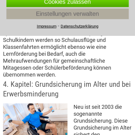
Cookies zulassen
kann als einmaliger Sonderbedarf übernommen
werden. Die Leistungsberechtigung für im Ausland
Einstellungen verwalten
lebende Deutsche wird nur selten gewährt. Es gibt
⁃
seit 2011 ein sog. Bildungs- und Teilhabepaket
Impressum
Datenschutzerklärung
speziell für Kinder von Sozialhilfeempfängern.
Schulkindern werden so Schulausflüge und
Klassenfahrten ermöglicht ebenso wie eine
Lernförderung bei Bedarf, auch die
Mehraufwendungen für gemeinschaftliche
Mitagessen oder Schülerbeförderung können
übernommen werden.
4. Kapitel: Grundsicherung im Alter und bei
Erwerbsminderung
Neu ist seit 2003 die
sogenannte
Grundsicherung. Diese
Grundsicherung im Alter
sichert den