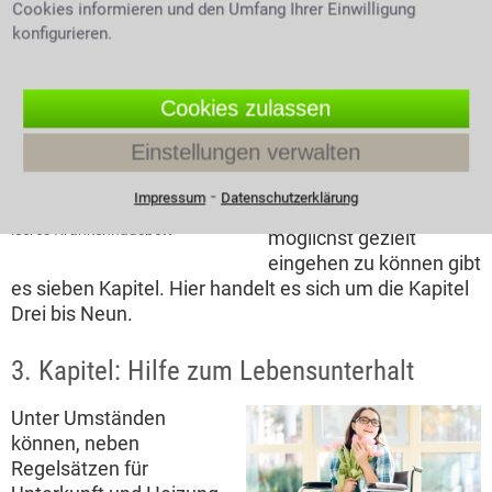
In folgenden sieben Kapiteln des SGB XII
Cookies informieren und den Umfang Ihrer Einwilligung
konfigurieren.
findet man die notwendigen
Informationen
Cookies zulassen
Die Berechtigung für
Sozialhilfe gibt es aus
Einstellungen verwalten
vielen
Lebenssituationen
⁃
Impressum
Datenschutzerklärung
heraus, um darauf
leeres Krankenhausbett
möglichst gezielt
eingehen zu können gibt
es sieben Kapitel. Hier handelt es sich um die Kapitel
Drei bis Neun.
3. Kapitel: Hilfe zum Lebensunterhalt
Unter Umständen
können, neben
Regelsätzen für