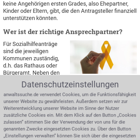
keine Angehörigen ersten Grades, also Ehepartner,
Kinder oder Eltern, gibt, die den Antragsteller finanziell
unterstützen könnten.
Wer ist der richtige Ansprechpartner?
Für Sozialhilfeanträge
sind die jeweiligen
Kommunen zuständig,
d.h. das Rathaus oder
Bürgeramt. Neben den
Yellow Ribbon – Symbol für
unbedingt
Datenschutzeinstellungen
Solidarität und Unterstützung
erforderlichen
Nachweisen die zur
anwaltssuche.de verwendet Cookies, um die Funktionsfähigkeit
Antragstellung vorzulegen sind um den Mehrbedarf
unserer Website zu gewährleisten. Außerdem setzen wir zur
zu rechtfertigen, wie z.B. ärztliche Atteste, sind noch
Weiterentwicklung unserer Website im Sinne der Nutzer
zusätzliche Cookies ein. Mit dem Klick auf den Button „Cookies
einige andere Unterlagen notwendig, wie
zulassen“ stimmen Sie der Verwendung der von uns für die
Einkommens- und Vermögensnachweise oder
genannten Zwecke eingesetzten Cookies zu. Über den Button
Mietbelege.
„Einstellungen verwalten“ können Sie sich über die eingesetzten