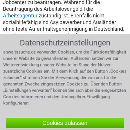
Jobcenter zu beantragen. Während für die
Beantragung des Arbeitslosengeld I die
Arbeitsagentur
zuständig ist. Ebenfalls nicht
sozialhilfefähig sind Asylbewerber und Ausländer
ohne feste Aufenthaltsgenehmigung in Deutschland.
Für diese Personengruppen ist das
Datenschutzeinstellungen
Asylbewerberleistungsgesetz zuständig. Außerdem
ist zu beachten, dass Sozialhilfe nur gewährt wird,
anwaltssuche.de verwendet Cookies, um die Funktionsfähigkeit
wenn es keine Verwandten ersten Grades gibt, die als
unserer Website zu gewährleisten. Außerdem setzen wir zur
finanzielle Unterstützung herangezogen werden
Weiterentwicklung unserer Website im Sinne der Nutzer
könnten.
zusätzliche Cookies ein. Mit dem Klick auf den Button „Cookies
zulassen“ stimmen Sie der Verwendung der von uns für die
Wo ist der Antrag auf Sozialhilfe zu
genannten Zwecke eingesetzten Cookies zu. Über den Button
stellen?
„Einstellungen verwalten“ können Sie sich über die eingesetzten
Cookies informieren und den Umfang Ihrer Einwilligung
Für Sozialhilfeanträge
konfigurieren.
sind die jeweiligen
Kommunen zuständig,
d.h. das Rathaus oder
Cookies zulassen
Bürgeramt. Nicht nur