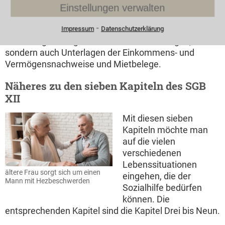
Ärztin hilft älterem Mann auf
der Nachweis (z.B.
Einstellungen verwalten
Gehhilfen zu stehen
ärztliches Gutachten)
⁃
des Mehrbedarfes ist
Impressum
Datenschutzerklärung
zur Antragstellung für Sozialhilfe mitzubringen,
sondern auch Unterlagen der Einkommens- und
Vermögensnachweise und Mietbelege.
Näheres zu den sieben Kapiteln des SGB
XII
Mit diesen sieben
Kapiteln möchte man
auf die vielen
verschiedenen
Lebenssituationen
ältere Frau sorgt sich um einen
eingehen, die der
Mann mit Hezbeschwerden
Sozialhilfe bedürfen
können. Die
entsprechenden Kapitel sind die Kapitel Drei bis Neun.