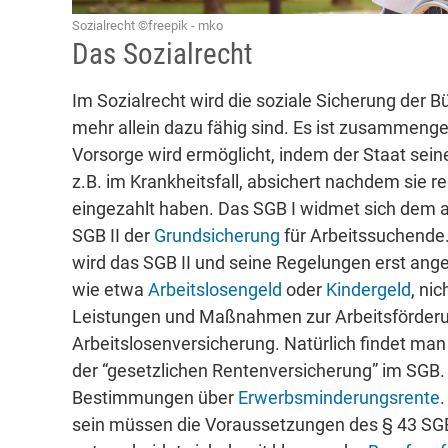
Sozialrecht ©freepik - mko
Das Sozialrecht
Im Sozialrecht wird die soziale Sicherung der B
mehr allein dazu fähig sind. Es ist zusammengef
Vorsorge wird ermöglicht, indem der Staat sein
z.B. im Krankheitsfall, absichert nachdem sie r
eingezahlt haben. Das SGB I widmet sich dem a
SGB II der
Grundsicherung
für Arbeitssuchende.
wird das SGB II und seine Regelungen erst ang
wie etwa
Arbeitslosengeld
oder
Kindergeld
, ni
Leistungen und Maßnahmen zur Arbeitsförderun
Arbeitslosenversicherung. Natürlich findet ma
der “gesetzlichen Rentenversicherung” im SGB.
Bestimmungen über
Erwerbsminderungsrente
sein müssen die Voraussetzungen des § 43 SGB 