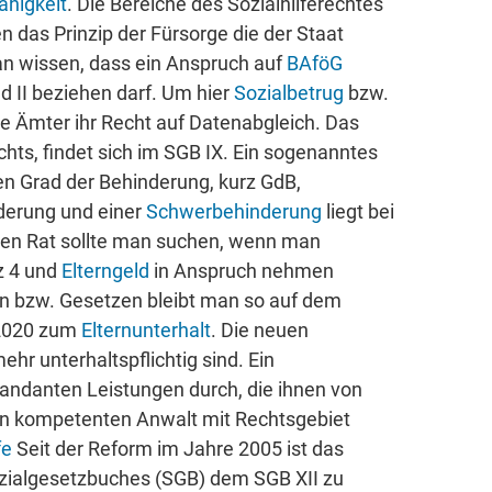
ähigkeit
. Die Bereiche des Sozialhilferechtes
en das Prinzip der Fürsorge die der Staat
man wissen, dass ein Anspruch auf
BAföG
d II beziehen darf. Um hier
Sozialbetrug
bzw.
ie Ämter ihr Recht auf Datenabgleich. Das
echts, findet sich im SGB IX. Ein sogenanntes
n Grad der Behinderung, kurz GdB,
nderung und einer
Schwerbehinderung
liegt bei
hen Rat sollte man suchen, wenn man
z 4 und
Elterngeld
in Anspruch nehmen
 bzw. Gesetzen bleibt man so auf dem
 2020 zum
Elternunterhalt
. Die neuen
hr unterhaltspflichtig sind. Ein
Mandanten Leistungen durch, die ihnen von
nen kompetenten Anwalt mit Rechtsgebiet
fe
Seit der Reform im Jahre 2005 ist das
ozialgesetzbuches (SGB) dem SGB XII zu