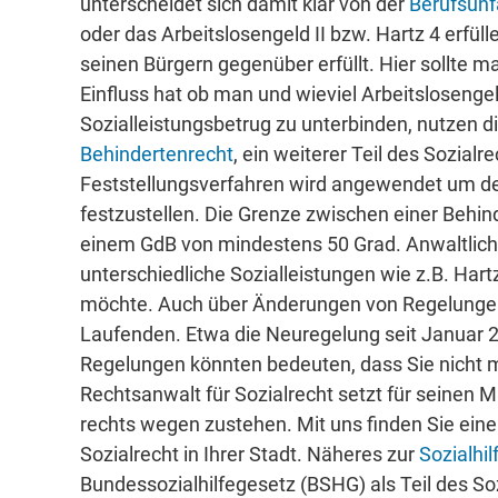
unterscheidet sich damit klar von der
Berufsunf
oder das Arbeitslosengeld II bzw. Hartz 4 erfüll
seinen Bürgern gegenüber erfüllt. Hier sollte 
Einfluss hat ob man und wieviel Arbeitslosengel
Sozialleistungsbetrug zu unterbinden, nutzen d
Behindertenrecht
, ein weiterer Teil des Sozialr
Feststellungsverfahren wird angewendet um de
festzustellen. Die Grenze zwischen einer Behi
einem GdB von mindestens 50 Grad. Anwaltlic
unterschiedliche Sozialleistungen wie z.B. Hart
möchte. Auch über Änderungen von Regelungen
Laufenden. Etwa die Neuregelung seit Januar
Regelungen könnten bedeuten, dass Sie nicht me
Rechtsanwalt für Sozialrecht setzt für seinen 
rechts wegen zustehen. Mit uns finden Sie ei
Sozialrecht in Ihrer Stadt. Näheres zur
Sozialhil
Bundessozialhilfegesetz (BSHG) als Teil des S