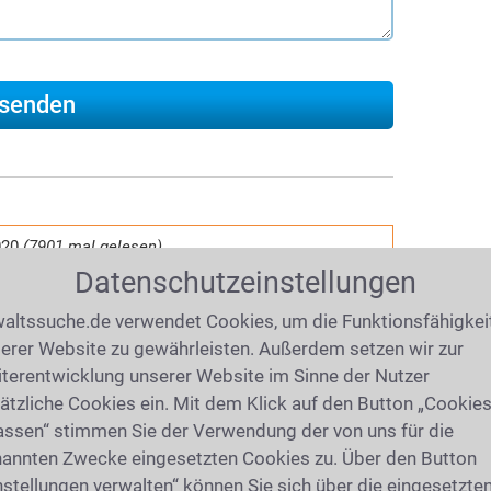
020
(7901 mal gelesen)
IV: Antrag, Leistungen,
Datenschutzeinstellungen
altssuche.de verwendet Cookies, um die Funktionsfähigkei
erer Website zu gewährleisten. Außerdem setzen wir zur
Antrag auf Hartz IV
beachtet werden?
terentwicklung unserer Website im Sinne der Nutzer
ie steht es um
die Familie und
ätzliche Cookies ein. Mit dem Klick auf den Button „Cookie
hrbedarf
? Was ist bei Hartz IV als
assen“ stimmen Sie der Verwendung der von uns für die
en? Wie sieht es mit der Kostenübernahme
annten Zwecke eingesetzten Cookies zu. Über den Button
eht man gegen einen Hartz IV-Bescheid
nstellungen verwalten“ können Sie sich über die eingesetzte