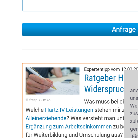
Expertentipp vom 12.02.2
Ratgeber Hartz 
Widerspruch
anw
uns
© freepik - mko
Was muss bei einem
Wei
Welche
Hartz IV Leistungen
stehen mir zu? W
zus
Alleinerziehende
? Was versteht man unter
Me
zul
Ergänzung zum Arbeitseinkommen
zu beacht
gen
für Weiterbildung und Umschulung aus? Wie g
„Ei