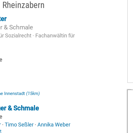
 Rheinzabern
ter
r & Schmale
r Sozialrecht · Fachanwältin für
e
he Innenstadt
(15km)
er & Schmale
e
r
·
Timo Seßler
·
Annika Weber
t