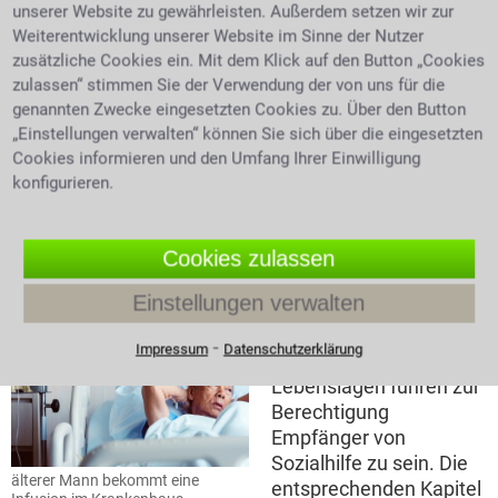
Bürgerbüro gestellt
unserer Website zu gewährleisten. Außerdem setzen wir zur
werden. Neben den
Weiterentwicklung unserer Website im Sinne der Nutzer
unbedingt
zusätzliche Cookies ein. Mit dem Klick auf den Button „Cookies
Yellow Ribbon – Symbol für
zulassen“ stimmen Sie der Verwendung der von uns für die
erforderlichen
Solidarität und Unterstützung
genannten Zwecke eingesetzten Cookies zu. Über den Button
Nachweisen die zur
„Einstellungen verwalten“ können Sie sich über die eingesetzten
Antragstellung
Cookies informieren und den Umfang Ihrer Einwilligung
vorzulegen sind um den Mehrbedarf zu rechtfertigen,
konfigurieren.
wie z.B. ärztliche Atteste, sind noch einige andere
Unterlagen notwendig, wie Einkommens- und
Vermögensnachweise oder Mietbelege.
Cookies zulassen
Welche Kapitel des SGB XII betreffen die
Einstellungen verwalten
Sozialhilfe
⁃
Impressum
Datenschutzerklärung
Unterschiedliche
Lebenslagen führen zur
Berechtigung
Empfänger von
Sozialhilfe zu sein. Die
älterer Mann bekommt eine
entsprechenden Kapitel