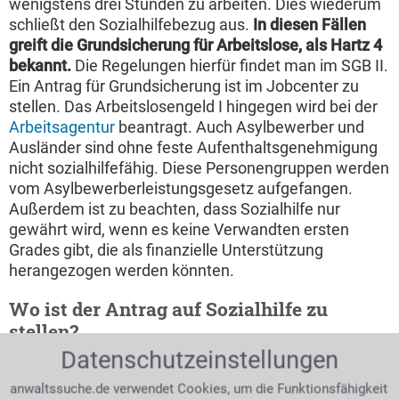
wenigstens drei Stunden zu arbeiten. Dies wiederum
schließt den Sozialhilfebezug aus.
In diesen Fällen
greift die Grundsicherung für Arbeitslose, als Hartz 4
bekannt.
Die Regelungen hierfür findet man im SGB II.
Ein Antrag für Grundsicherung ist im Jobcenter zu
stellen. Das Arbeitslosengeld I hingegen wird bei der
Arbeitsagentur
beantragt. Auch Asylbewerber und
Ausländer sind ohne feste Aufenthaltsgenehmigung
nicht sozialhilfefähig. Diese Personengruppen werden
vom Asylbewerberleistungsgesetz aufgefangen.
Außerdem ist zu beachten, dass Sozialhilfe nur
gewährt wird, wenn es keine Verwandten ersten
Grades gibt, die als finanzielle Unterstützung
herangezogen werden könnten.
Wo ist der Antrag auf Sozialhilfe zu
stellen?
Datenschutzeinstellungen
Anträge für Sozialhilfe
können im Rathaus oder
anwaltssuche.de verwendet Cookies, um die Funktionsfähigkeit