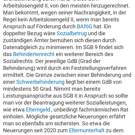
Arbeitslosengeld II, von den meisten hinzugerechnet.
Man bekommt, wegen seiner Nachrangigkeit, in der
Regel kein Arbeitslosengeld II, wenn man bereits
Anspruch auf Förderung durch
BAföG
hat. Ein
doppelter Bezug wäre
Sozialbetrug
und die
zuständigen Ämter bemühen sich diesen durch
Datenabgleich zu minimieren. Im SGB 9 findet sich
das
Behindertenrecht
ein weiterer Bereich des
Sozialrechts. Der jeweilige GdB (Grad der
Behinderung) wird durch ein Feststellungsverfahren
ermittelt. Die Grenze zwischen einer Behinderung und
einer
Schwerbehinderung
liegt bei einem GdB von
mindestens 50 Grad. Nimmt man bereits
Leistungsansprüche aus SGB II in Anspruch so sollte
man vor der Beantragung weiterer Sozialleistungen,
wie etwa
Elterngeld
, unbedingt fachmännischen Rat
einholen. Mögliche gesetzliche Neuerungen erfährt
man so ebenfalls am sichersten. So etwa die
Neuerungen seit 2020 zum
Elternunterhalt
zu dem