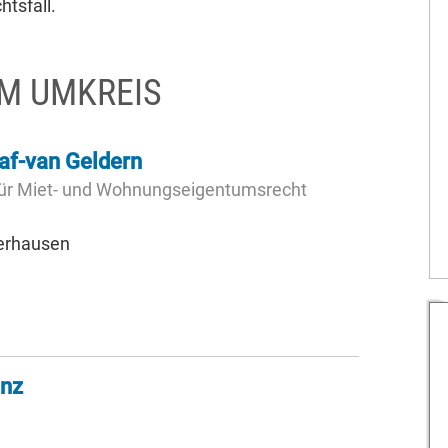
htsfall.
KM UMKREIS
af-van Geldern
für Miet- und Wohnungseigentumsrecht
berhausen
inz