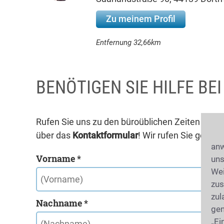
Zu meinem Profil
Entfernung 32,66km
BENÖTIGEN SIE HILFE BE
Rufen Sie uns zu den büroüblichen Zeiten unte
über das
Kontaktformular
! Wir rufen Sie gerne 
anw
Vorname *
uns
Wei
zus
zul
Nachname *
gen
„Ei