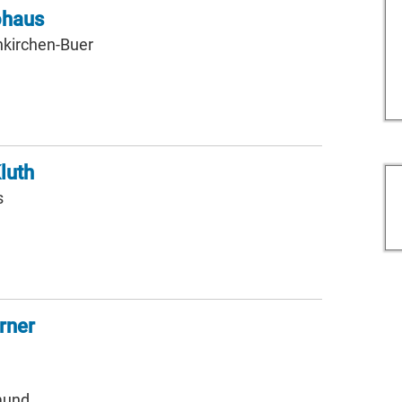
ohaus
nkirchen-Buer
luth
s
rner
mund