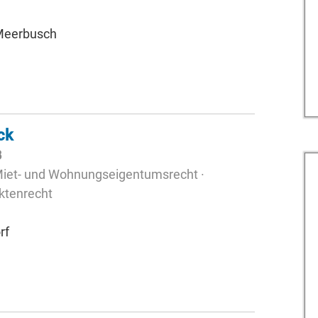
 Meerbusch
ck
B
Miet- und Wohnungseigentumsrecht ·
ktenrecht
rf