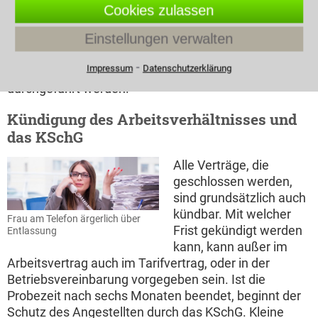
Abstockung der Stundenzahl. Dies ist dann keine
Cookies zulassen
Veränderung des bereits bestehenden Vertrages,
Einstellungen verwalten
sondern als gänzlich neuer Arbeitsvertrag zu
verstehen. Die Verlängerung eines befristeten
⁃
Impressum
Datenschutzerklärung
Arbeitsvertrages kann nur vor Ablauf der Frist
durchgeführt werden.
Kündigung des Arbeitsverhältnisses und
das KSchG
Alle Verträge, die
geschlossen werden,
sind grundsätzlich auch
kündbar. Mit welcher
Frau am Telefon ärgerlich über
Frist gekündigt werden
Entlassung
kann, kann außer im
Arbeitsvertrag auch im Tarifvertrag, oder in der
Betriebsvereinbarung vorgegeben sein. Ist die
Probezeit nach sechs Monaten beendet, beginnt der
Schutz des Angestellten durch das KSchG. Kleine