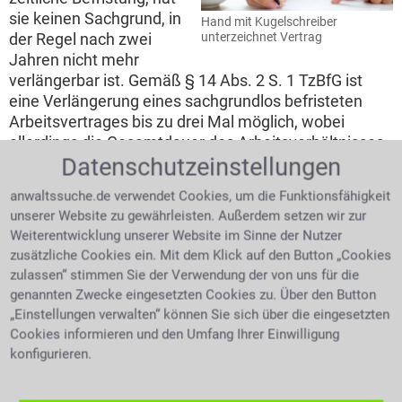
sie keinen Sachgrund, in
Hand mit Kugelschreiber
unterzeichnet Vertrag
der Regel nach zwei
Jahren nicht mehr
verlängerbar ist. Gemäß § 14 Abs. 2 S. 1 TzBfG ist
eine Verlängerung eines sachgrundlos befristeten
Arbeitsvertrages bis zu drei Mal möglich, wobei
allerdings die Gesamtdauer des Arbeitsverhältnisses
Datenschutzeinstellungen
zwei Jahre nicht überschreiten darf. Ein
zweckbefristeter Vertrag endet mit dem Erreichen
anwaltssuche.de verwendet Cookies, um die Funktionsfähigkeit
des formulierten Zweckes wegen dem er
unserer Website zu gewährleisten. Außerdem setzen wir zur
geschlossen wurde. Hier gibt es nur die Bedingung,
Weiterentwicklung unserer Website im Sinne der Nutzer
dass das Ende des Vertrages zwei Wochen vor
zusätzliche Cookies ein. Mit dem Klick auf den Button „Cookies
Erreichen dieses Zieles angekündigt werden muss.
zulassen“ stimmen Sie der Verwendung der von uns für die
Oft wandeln sich befristete Verträge durch ein
genannten Zwecke eingesetzten Cookies zu. Über den Button
Versehen in unbefristete um, ohne dass es den
„Einstellungen verwalten“ können Sie sich über die eingesetzten
Vertragsparteien klar ist. Wenn beispielsweise
Cookies informieren und den Umfang Ihrer Einwilligung
Arbeitsbedingungen eines sachgrundlos befristeten
konfigurieren.
Vertrages verändert werden, etwa ein anderer
Arbeitslohn, eine neue Tätigkeit oder eine Auf- oder