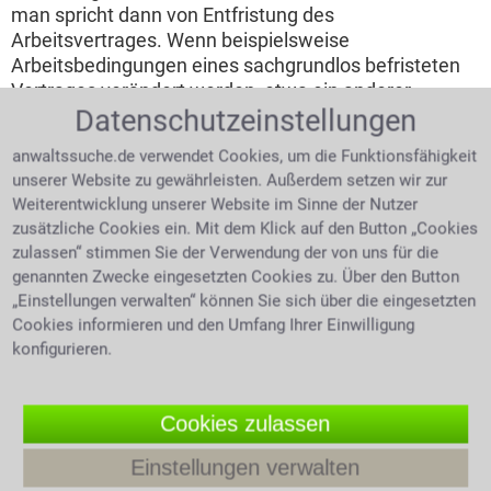
man spricht dann von Entfristung des
Arbeitsvertrages. Wenn beispielsweise
Arbeitsbedingungen eines sachgrundlos befristeten
Vertrages verändert werden, etwa ein anderer
Datenschutzeinstellungen
Arbeitslohn, eine neue Tätigkeit oder eine Auf- oder
Abstockung der Stundenzahl. Dann handelt es sich
anwaltssuche.de verwendet Cookies, um die Funktionsfähigkeit
um einen neuen Arbeitsvertrag. Nur vor Ablauf der
unserer Website zu gewährleisten. Außerdem setzen wir zur
ursprünglichen Befristung kann eine neue vereinbart
Weiterentwicklung unserer Website im Sinne der Nutzer
werden.
zusätzliche Cookies ein. Mit dem Klick auf den Button „Cookies
zulassen“ stimmen Sie der Verwendung der von uns für die
Beendigung des Arbeitsverhältnisses
genannten Zwecke eingesetzten Cookies zu. Über den Button
durch Kündigung und der
„Einstellungen verwalten“ können Sie sich über die eingesetzten
Kündigungsschutz
Cookies informieren und den Umfang Ihrer Einwilligung
konfigurieren.
Grundsätzlich kann
jeder Vertrag gekündigt
werden. Welche
Cookies zulassen
Bestimmungen für die
Frau am Telefon ärgerlich über
Kündigung gelten, kann
Entlassung
Einstellungen verwalten
im Arbeitsvertrag