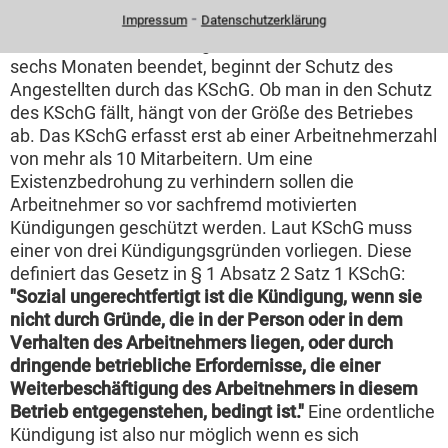
⁃
festgehalten sein, oder im Tarifvertrag oder auch in
Impressum
Datenschutzerklärung
der Betriebsvereinbarung. Ist die Probezeit nach
sechs Monaten beendet, beginnt der Schutz des
Angestellten durch das KSchG. Ob man in den Schutz
des KSchG fällt, hängt von der Größe des Betriebes
ab. Das KSchG erfasst erst ab einer Arbeitnehmerzahl
von mehr als 10 Mitarbeitern. Um eine
Existenzbedrohung zu verhindern sollen die
Arbeitnehmer so vor sachfremd motivierten
Kündigungen geschützt werden. Laut KSchG muss
einer von drei Kündigungsgründen vorliegen. Diese
definiert das Gesetz in § 1 Absatz 2 Satz 1 KSchG:
"Sozial ungerechtfertigt ist die Kündigung, wenn sie
nicht durch Gründe, die in der Person oder in dem
Verhalten des Arbeitnehmers liegen, oder durch
dringende betriebliche Erfordernisse, die einer
Weiterbeschäftigung des Arbeitnehmers in diesem
Betrieb entgegenstehen, bedingt ist."
Eine ordentliche
Kündigung ist also nur möglich wenn es sich