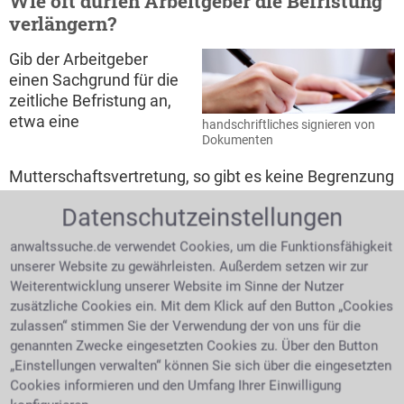
Wie oft dürfen Arbeitgeber die Befristung
verlängern?
Gib der Arbeitgeber
einen Sachgrund für die
zeitliche Befristung an,
etwa eine
handschriftliches signieren von
Dokumenten
Mutterschaftsvertretung, so gibt es keine Begrenzung
der Verlängerung. Sehr wohl gibt es eine maximale
Datenschutzeinstellungen
Befristungsdauer von in der Regel zwei Jahren, wenn
eine zeitliche Befristung ohne Sachgrund
anwaltssuche.de verwendet Cookies, um die Funktionsfähigkeit
eingegangen wird. Zweckbefristete Arbeitsverträge,
unserer Website zu gewährleisten. Außerdem setzen wir zur
so das Gesetz, enden mit dem erfüllten Zweck. Das
Weiterentwicklung unserer Website im Sinne der Nutzer
Ende einer Befristung ist oft unabsichtlich. Dies
zusätzliche Cookies ein. Mit dem Klick auf den Button „Cookies
geschieht, Änderung der Bedingungen eines
zulassen“ stimmen Sie der Verwendung der von uns für die
sachgrundlos befristeten Vertrags - etwa die
genannten Zwecke eingesetzten Cookies zu. Über den Button
vereinbarte Stundenzahl. Es entsteht dadurch ein
„Einstellungen verwalten“ können Sie sich über die eingesetzten
neuer Arbeitsvertrag. Die Verlängerung eines
Cookies informieren und den Umfang Ihrer Einwilligung