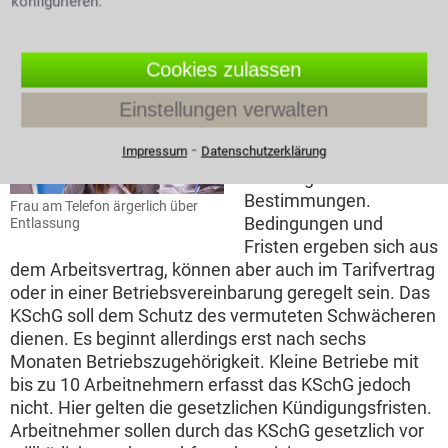
befristeten Arbeitsvertrages kann nur vor Ablauf der
konfigurieren.
Frist durchgeführt werden.
Näheres über den Kündigungsschutz und
Cookies zulassen
die Kündigung eines Arbeitsverhältnisses
Einstellungen verwalten
Die
Kündigung
des
⁃
Impressum
Datenschutzerklärung
Arbeitsverhältnisses
unterliegt besonderen
Bestimmungen.
Frau am Telefon ärgerlich über
Bedingungen und
Entlassung
Fristen ergeben sich aus
dem Arbeitsvertrag, können aber auch im Tarifvertrag
oder in einer Betriebsvereinbarung geregelt sein. Das
KSchG soll dem Schutz des vermuteten Schwächeren
dienen. Es beginnt allerdings erst nach sechs
Monaten Betriebszugehörigkeit. Kleine Betriebe mit
bis zu 10 Arbeitnehmern erfasst das KSchG jedoch
nicht. Hier gelten die gesetzlichen Kündigungsfristen.
Arbeitnehmer sollen durch das KSchG gesetzlich vor