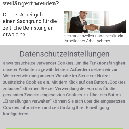
verlängert werden?
Gib der Arbeitgeber
einen Sachgrund für die
zeitliche Befristung an,
etwa eine
vertrauensvolles Händeschütteln
Arbeitgeber Arbeitnehmer
Datenschutzeinstellungen
Mutterschaftsvertretung, so gibt es keine Begrenzung
der Verlängerung. Sehr wohl gibt es eine maximale
anwaltssuche.de verwendet Cookies, um die Funktionsfähigkeit
Befristungsdauer von in der Regel zwei Jahren, wenn
unserer Website zu gewährleisten. Außerdem setzen wir zur
eine zeitliche Befristung ohne Sachgrund
Weiterentwicklung unserer Website im Sinne der Nutzer
eingegangen wird. Ein zweckbefristeter Vertrag endet
zusätzliche Cookies ein. Mit dem Klick auf den Button „Cookies
mit dem Erreichen des formulierten Zweckes wegen
zulassen“ stimmen Sie der Verwendung der von uns für die
dem er geschlossen wurde. Hier gibt es nur die
genannten Zwecke eingesetzten Cookies zu. Über den Button
Bedingung, dass das Ende des Vertrages zwei
„Einstellungen verwalten“ können Sie sich über die eingesetzten
Wochen vor Erreichen dieses Zieles angekündigt
Cookies informieren und den Umfang Ihrer Einwilligung
werden muss. Die unabsichtliche Entfristung eines
konfigurieren.
befristeten Arbeitsvertrages ist möglich. Sobald
Arbeitsbedingungen in einem sachgrundlos