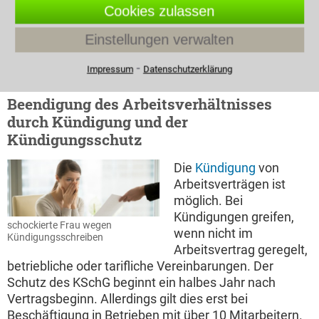
befristeten Vertrag geändert werden kann dieser
Cookies zulassen
Effekt greifen. Es entsteht dadurch ein neuer
Einstellungen verwalten
Arbeitsvertrag. Die Verlängerung eines befristeten
Arbeitsvertrages kann nur vor Ablauf der Frist
⁃
Impressum
Datenschutzerklärung
durchgeführt werden.
Beendigung des Arbeitsverhältnisses
durch Kündigung und der
Kündigungsschutz
Die
Kündigung
von
Arbeitsverträgen ist
möglich. Bei
Kündigungen greifen,
schockierte Frau wegen
wenn nicht im
Kündigungsschreiben
Arbeitsvertrag geregelt,
betriebliche oder tarifliche Vereinbarungen. Der
Schutz des KSchG beginnt ein halbes Jahr nach
Vertragsbeginn. Allerdings gilt dies erst bei
Beschäftigung in Betrieben mit über 10 Mitarbeitern.