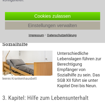
konfigurieren.
so benötigen Sie
folgende Unterlagen:
Ihre Einkommens- und Vermögensnachweise und
Cookies zulassen
Ihre Mietbelege. Selbstverständlich auch Nachweise
die Ihren Mehrbedarf belegen wie etwa ein ärztliches
Einstellungen verwalten
Attest.
⁃
Impressum
Datenschutzerklärung
Welche Kapitel des SGB XII betreffen die
Sozialhilfe
Unterschiedliche
Lebenslagen führen zur
Berechtigung
Empfänger von
Sozialhilfe zu sein. Das
leeres Krankenhausbett
SGB XII führt sie unter
Kapitel Drei bis Neun.
3. Kapitel: Hilfe zum Lebensunterhalt