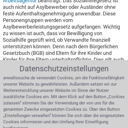
Arbeitsagentur
beantragt. Das Sozialhilfegesetz ist
auch nicht auf Asylbewerber oder Ausländer ohne
feste Aufenthaltsgenehmigung anwendbar. Diese
Personengruppen werden vom
Asylbewerberleistungsgesetz aufgefangen. Wichtig
zu wissen ist auch, dass vor Bewilligung von
Sozialhilfe geprüft wird, ob Verwandte finanziell
unterstützen können. Denn nach dem Bürgerlichen
Gesetzbuch (BGB) sind Eltern für ihre Kinder und
Kinder für ihre Eltern unterhaltspflichtig. Dies gilt auch
für Ehepartner und häufig auch für Geschiedene.
Datenschutzeinstellungen
Wer ist der richtige Ansprechpartner?
anwaltssuche.de verwendet Cookies, um die Funktionsfähigkeit
unserer Website zu gewährleisten. Außerdem setzen wir zur
Sozialhilfe muss im
Weiterentwicklung unserer Website im Sinne der Nutzer
örtlichen Rathaus oder
zusätzliche Cookies ein. Mit dem Klick auf den Button „Cookies
dem Bürgeramt
zulassen“ stimmen Sie der Verwendung der von uns für die
beantragt werden.
genannten Zwecke eingesetzten Cookies zu. Über den Button
„Einstellungen verwalten“ können Sie sich über die eingesetzten
Wollen Sie einen Antrag
Intensivkrankenschwester steht
Cookies informieren und den Umfang Ihrer Einwilligung
auf Sozialhilfe stellen,
am Bett einer Patientin