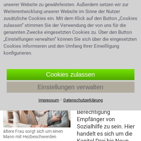
unserer Website zu gewährleisten. Außerdem setzen wir zur
örtlichen Bürgerbüros
Weiterentwicklung unserer Website im Sinne der Nutzer
sind die richtigen
zusätzliche Cookies ein. Mit dem Klick auf den Button „Cookies
Ansprechpartner. Zur
zulassen“ stimmen Sie der Verwendung der von uns für die
Antragstellung sind
genannten Zwecke eingesetzten Cookies zu. Über den Button
Ärztin hilft älterem Mann auf
folgende Unterlagen
Gehhilfen zu stehen
„Einstellungen verwalten“ können Sie sich über die eingesetzten
notwendig:
Cookies informieren und den Umfang Ihrer Einwilligung
Einkommens- und
konfigurieren.
Vermögensnachweise, Mietbelege, Nachweise wie
ärztliche Atteste die den Mehrbedarf begründen.
Cookies zulassen
Die sieben relevanten Kapitel des zwölften
Buches des SGB XII
Einstellungen verwalten
Unterschiedliche
⁃
Impressum
Datenschutzerklärung
Lebenslagen führen zur
Berechtigung
Empfänger von
Sozialhilfe zu sein. Hier
ältere Frau sorgt sich um einen
handelt es sich um die
Mann mit Hezbeschwerden
Kapitel Drei bis Neun.