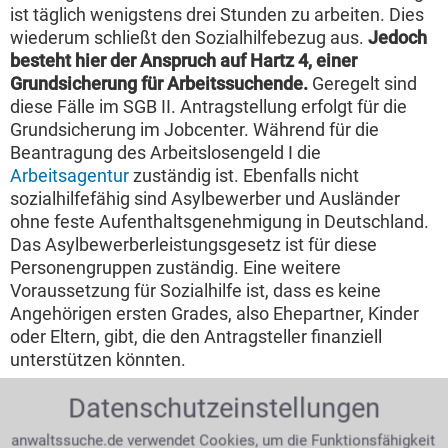
ist täglich wenigstens drei Stunden zu arbeiten. Dies
wiederum schließt den Sozialhilfebezug aus.
Jedoch
besteht hier der Anspruch auf Hartz 4, einer
Grundsicherung für Arbeitssuchende.
Geregelt sind
diese Fälle im SGB II. Antragstellung erfolgt für die
Grundsicherung im Jobcenter. Während für die
Beantragung des Arbeitslosengeld I die
Arbeitsagentur
zuständig ist. Ebenfalls nicht
sozialhilfefähig sind Asylbewerber und Ausländer
ohne feste Aufenthaltsgenehmigung in Deutschland.
Das Asylbewerberleistungsgesetz ist für diese
Personengruppen zuständig. Eine weitere
Voraussetzung für Sozialhilfe ist, dass es keine
Angehörigen ersten Grades, also Ehepartner, Kinder
oder Eltern, gibt, die den Antragsteller finanziell
unterstützen könnten.
Wo stellt man Antrag auf Sozialhilfe?
Datenschutzeinstellungen
anwaltssuche.de verwendet Cookies, um die Funktionsfähigkeit
Das Rathaus oder die