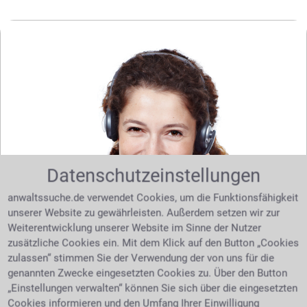
Datenschutzeinstellungen
anwaltssuche.de verwendet Cookies, um die Funktionsfähigkeit
unserer Website zu gewährleisten. Außerdem setzen wir zur
Weiterentwicklung unserer Website im Sinne der Nutzer
Sie benötigen Hilfe bei Ihrer Suche nach dem
zusätzliche Cookies ein. Mit dem Klick auf den Button „Cookies
richtigen Anwalt? Dann schreiben Sie uns über
zulassen“ stimmen Sie der Verwendung der von uns für die
unser
. Wir helfen Ihnen kostenlos
Kontaktformular
genannten Zwecke eingesetzten Cookies zu. Über den Button
und unverbindlich.
„Einstellungen verwalten“ können Sie sich über die eingesetzten
Cookies informieren und den Umfang Ihrer Einwilligung