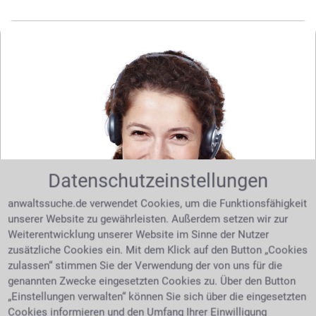
Datenschutzeinstellungen
anwaltssuche.de verwendet Cookies, um die Funktionsfähigkeit
unserer Website zu gewährleisten. Außerdem setzen wir zur
Weiterentwicklung unserer Website im Sinne der Nutzer
Sie benötigen Hilfe bei Ihrer Suche nach dem
zusätzliche Cookies ein. Mit dem Klick auf den Button „Cookies
richtigen Anwalt? Dann schreiben Sie uns über
zulassen“ stimmen Sie der Verwendung der von uns für die
unser
. Wir helfen Ihnen kostenlos
Kontaktformular
genannten Zwecke eingesetzten Cookies zu. Über den Button
und unverbindlich.
„Einstellungen verwalten“ können Sie sich über die eingesetzten
Cookies informieren und den Umfang Ihrer Einwilligung