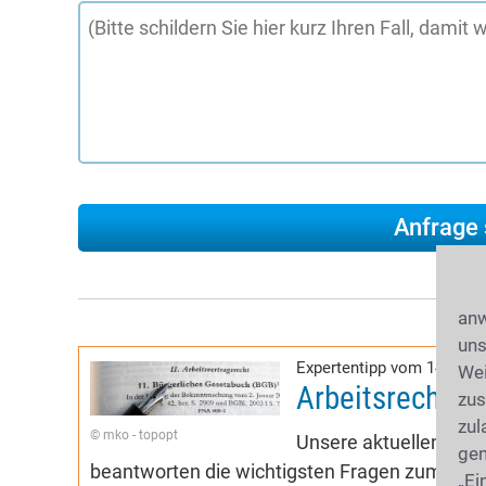
anw
uns
Expertentipp vom 14.11.2
Wei
Arbeitsrecht-R
zus
zul
© mko - topopt
Unsere aktuellen Expe
gen
beantworten die wichtigsten Fragen zum Arbei
„Ei