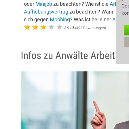
oder
Minijob
zu beachten? Wie ist die
Arbeitsz
Coo
Aufhebungsvertrag
zu beachten? Wann kann 
kon
sich gegen
Mobbing
? Was ist bei einer
Abmah
3.9 /
5
(493 Bewertungen)
Infos zu Anwälte Arbeitsr