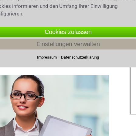
eit
geregelt? Was ist bei
Abfindung
und
kies informieren und den Umfang Ihrer Einwilligung
der Arbeitgeber
kündigen
? Wie wehrt man
figurieren.
nung
? Jetzt rechtssicher informieren!
Cookies zulassen
Einstellungen verwalten
echt in Dortmund Eving
⁃
Impressum
Datenschutzerklärung