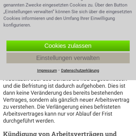
der Regel nach zwei
Arbeitgeber Arbeitnehmer
genannten Zwecke eingesetzten Cookies zu. Über den Button
Jahren nicht mehr
„Einstellungen verwalten“ können Sie sich über die eingesetzten
verlängerbar ist. Gemäß § 14 Abs. 2 S. 1 TzBfG ist
Cookies informieren und den Umfang Ihrer Einwilligung
eine Verlängerung eines sachgrundlos befristeten
konfigurieren.
Arbeitsvertrages bis zu drei Mal möglich, wobei
allerdings die Gesamtdauer des Arbeitsverhältnisses
zwei Jahre nicht überschreiten darf. Die
Cookies zulassen
zweckgebundene Befristung endet mit der Erfüllung
Einstellungen verwalten
des angegebenen Zweckes. Das Ende einer
Befristung ist oft unabsichtlich. So gilt ein
⁃
Impressum
Datenschutzerklärung
sachgrundloser Vertrag nach Änderungen von z.B. der
Arbeitszeit oder des Gehalts als neu abgeschlossen
und die Befristung ist dadurch aufgehoben. Dies ist
dann keine Veränderung des bereits bestehenden
Vertrages, sondern als gänzlich neuer Arbeitsvertrag
zu verstehen. Die Verlängerung eines befristeten
Arbeitsvertrages kann nur vor Ablauf der Frist
durchgeführt werden.
Kündigung von Arbeitsverträgen und