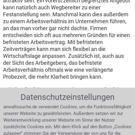
attraktiv sein. Ein vorerst zeitlich begrenztes Angebot
kann natürlich auch Wegbereiter zu einer
Festanstellung sein. Manchmal kann dies außerdem
zu einem Arbeitsverhältnis im Unternehmen führen,
an das man vorher gar nicht dachte. Firmen
entscheiden sich oft aus mehreren Gründen für einen
befristeten Arbeitsvertrag. Mit befristeten
Zeitverträgen kann man sich flexibel an die
Wirtschaftslage anpassen. Zusätzlich ist, auch aus
der Sicht des Arbeitgebers, das befristete
Arbeitsverhältnis oftmals wie eine verlängerte
Probezeit, die mehr Klarheit bringen kann.
Dürfen befristete Verträge erneut befristet
Datenschutzeinstellungen
verlängert werden?
anwaltssuche.de verwendet Cookies, um die Funktionsfähigkeit
Prinzipiell lässt sich
unserer Website zu gewährleisten. Außerdem setzen wir zur
festhalten, dass eine
Weiterentwicklung unserer Website im Sinne der Nutzer
zeitliche Befristung, hat
zusätzliche Cookies ein. Mit dem Klick auf den Button „Cookies
sie keinen Sachgrund, in
vertrauensvolles Händeschütteln
zulassen“ stimmen Sie der Verwendung der von uns für die