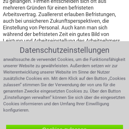
zu gelangen. Firmen entscheiden sich oft aus
mehreren Gründen für einen befristeten
Arbeitsvertrag. Zuallererst erlauben Befristungen,
auch bei unsicheren Zukunftsperspektiven, die
Einstellung von Personal. Auch kann man sich
während der befristeten Zeit ein gutes Bild von
Leistung und Arbeitseinstellung des Arbeitnehmers
machen.
Datenschutzeinstellungen
Wie oft dürfen Arbeitgeber die Befristung
anwaltssuche.de verwendet Cookies, um die Funktionsfähigkeit
verlängern?
unserer Website zu gewährleisten. Außerdem setzen wir zur
Weiterentwicklung unserer Website im Sinne der Nutzer
Prinzipiell lässt sich
zusätzliche Cookies ein. Mit dem Klick auf den Button „Cookies
festhalten, dass eine
zulassen“ stimmen Sie der Verwendung der von uns für die
genannten Zwecke eingesetzten Cookies zu. Über den Button
zeitliche Befristung, hat
„Einstellungen verwalten“ können Sie sich über die eingesetzten
sie keinen Sachgrund, in
vertrauensvolles Händeschütteln
Cookies informieren und den Umfang Ihrer Einwilligung
der Regel nach zwei
Arbeitgeber Arbeitnehmer
konfigurieren.
Jahren nicht mehr
verlängerbar ist. Gemäß § 14 Abs. 2 S. 1 TzBfG ist
eine Verlängerung eines sachgrundlos befristeten