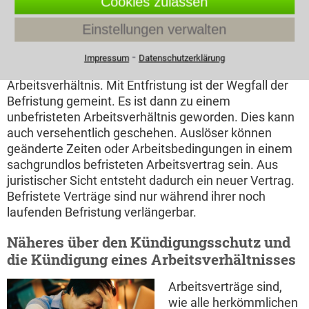
Cookies zulassen
Arbeitsvertrages bis zu drei Mal möglich, wobei
allerdings die Gesamtdauer des Arbeitsverhältnisses
Einstellungen verwalten
zwei Jahre nicht überschreiten darf. Der Zweck der
Befristung muss eindeutig erkennbar sein und genau
⁃
Impressum
Datenschutzerklärung
benannt werden. Ist dann der Zweck erfüllt, endet das
Arbeitsverhältnis. Mit Entfristung ist der Wegfall der
Befristung gemeint. Es ist dann zu einem
unbefristeten Arbeitsverhältnis geworden. Dies kann
auch versehentlich geschehen. Auslöser können
geänderte Zeiten oder Arbeitsbedingungen in einem
sachgrundlos befristeten Arbeitsvertrag sein. Aus
juristischer Sicht entsteht dadurch ein neuer Vertrag.
Befristete Verträge sind nur während ihrer noch
laufenden Befristung verlängerbar.
Näheres über den Kündigungsschutz und
die Kündigung eines Arbeitsverhältnisses
Arbeitsverträge sind,
wie alle herkömmlichen