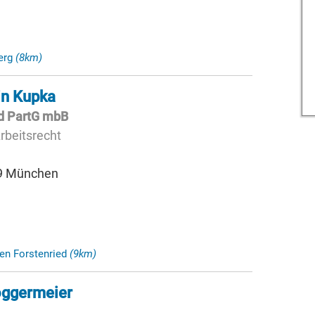
berg
(8km)
tin Kupka
ed PartG mbB
rbeitsrecht
79 München
en Forstenried
(9km)
oggermeier