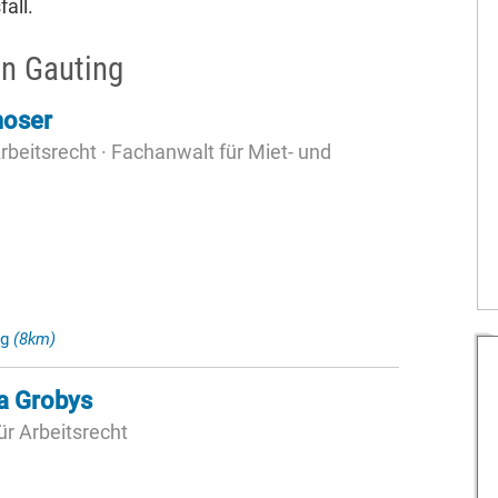
all.
n Gauting
moser
rbeitsrecht · Fachanwalt für Miet- und
ng
(8km)
la Grobys
ür Arbeitsrecht