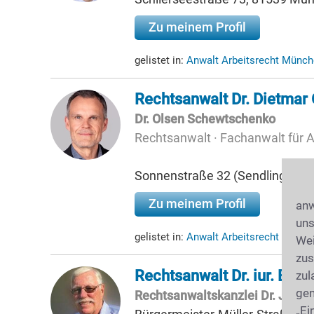
Zu meinem Profil
gelistet in:
Anwalt Arbeitsrecht Münc
Rechtsanwalt Dr. Dietmar
Dr. Olsen Schewtschenko
Rechtsanwalt · Fachanwalt für A
Sonnenstraße 32 (Sendlinger T
Zu meinem Profil
anw
uns
gelistet in:
Anwalt Arbeitsrecht Mün
Wei
zus
Rechtsanwalt Dr. iur. Eckh
zul
gen
Rechtsanwaltskanzlei Dr. Jung 
„Ei