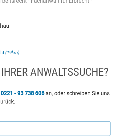
beitsrecht · Fachanwalt für Erbrecht ·
chau
eld
(19km)
I IHRER ANWALTSSUCHE?
r
0221 - 93 738 606
an, oder schreiben Sie uns
zurück.