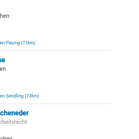
chen
hen Pasing
(11km)
se
hen
en Sendling
(13km)
icheneder
rbeitsrecht
nchen