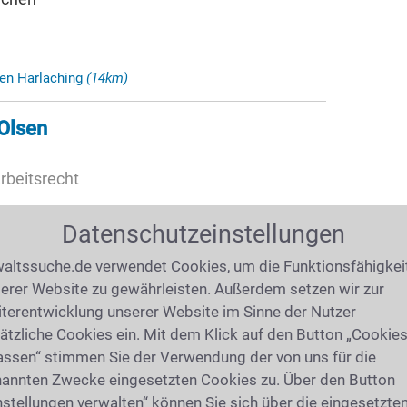
hen Harlaching
(14km)
 Olsen
rbeitsrecht
or), 80331 München
Datenschutzeinstellungen
altssuche.de verwendet Cookies, um die Funktionsfähigkei
erer Website zu gewährleisten. Außerdem setzen wir zur
chen Nymphenburg
(14km)
terentwicklung unserer Website im Sinne der Nutzer
ätzliche Cookies ein. Mit dem Klick auf den Button „Cookie
art Jung
assen“ stimmen Sie der Verwendung der von uns für die
annten Zwecke eingesetzten Cookies zu. Über den Button
und O'Hara-Jung
nstellungen verwalten“ können Sie sich über die eingesetzte