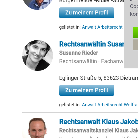
Bürgermeister-Müller-Straße 2,
Coo
Zu meinem Profil
kon
gelistet in:
Anwalt Arbeitsrecht Gröbe
Rechtsanwältin Susanne R
Susanne Rieder
Rechtsanwältin · Fachanwältin f
Eglinger Straße 5, 83623 Dietra
Zu meinem Profil
gelistet in:
Anwalt Arbeitsrecht Wolfr
Rechtsanwalt Klaus Jako
Rechtsanwaltskanzlei Klaus Ja