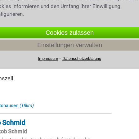
 82178 Puchheim
kies informieren und den Umfang Ihrer Einwilligung
figurieren.
nzell
(14km)
Cookies zulassen
ieder
Einstellungen verwalten
⁃
Impressum
Datenschutzerklärung
ür Arbeitsrecht
mszell
atshausen
(18km)
b Schmid
kob Schmid