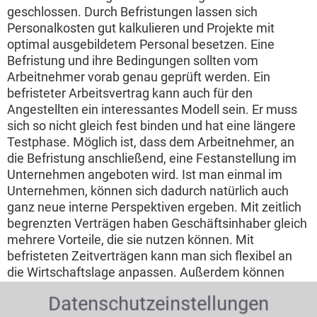
geschlossen. Durch Befristungen lassen sich
Personalkosten gut kalkulieren und Projekte mit
optimal ausgebildetem Personal besetzen. Eine
Befristung und ihre Bedingungen sollten vom
Arbeitnehmer vorab genau geprüft werden. Ein
befristeter Arbeitsvertrag kann auch für den
Angestellten ein interessantes Modell sein. Er muss
sich so nicht gleich fest binden und hat eine längere
Testphase. Möglich ist, dass dem Arbeitnehmer, an
die Befristung anschließend, eine Festanstellung im
Unternehmen angeboten wird. Ist man einmal im
Unternehmen, können sich dadurch natürlich auch
ganz neue interne Perspektiven ergeben. Mit zeitlich
begrenzten Verträgen haben Geschäftsinhaber gleich
mehrere Vorteile, die sie nutzen können. Mit
befristeten Zeitverträgen kann man sich flexibel an
die Wirtschaftslage anpassen. Außerdem können
auch Kollegen über einen längeren Zeitraum prüfen,
Datenschutzeinstellungen
ob der befristete Beschäftigte auf die Stelle und ins