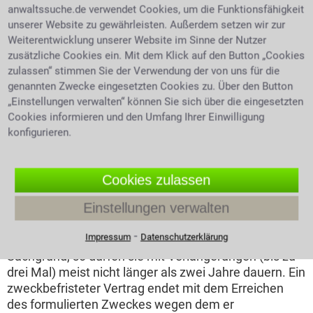
Unternehmen passt.
anwaltssuche.de verwendet Cookies, um die Funktionsfähigkeit
unserer Website zu gewährleisten. Außerdem setzen wir zur
Wie oft dürfen Arbeitgeber die Befristung
Weiterentwicklung unserer Website im Sinne der Nutzer
verlängern?
zusätzliche Cookies ein. Mit dem Klick auf den Button „Cookies
zulassen“ stimmen Sie der Verwendung der von uns für die
Zeitlich befristete
genannten Zwecke eingesetzten Cookies zu. Über den Button
Verträge mit Sachgrund
„Einstellungen verwalten“ können Sie sich über die eingesetzten
unterliegen keiner
Cookies informieren und den Umfang Ihrer Einwilligung
Befristungsgrenze und
konfigurieren.
sind somit verlängerbar.
Allerdings sollten sie ein
gewisses Maß nicht
Cookies zulassen
überschreiten, da dies
Einstellungen verwalten
als Rechtsmissbrauch
lächelnde Frau unterzeichnet
gedeutet werden kann.
Vertrag
⁃
Impressum
Datenschutzerklärung
Haben sie keinen
Sachgrund, so dürfen sie mit Verlängerungen (bis zu
drei Mal) meist nicht länger als zwei Jahre dauern. Ein
zweckbefristeter Vertrag endet mit dem Erreichen
des formulierten Zweckes wegen dem er