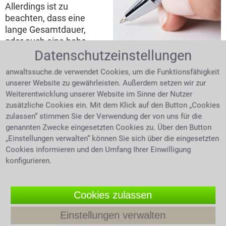
Allerdings ist zu
beachten, dass eine
lange Gesamtdauer,
oder auch eine hohe
Datenschutzeinstellungen
Anzahl von Befristungen
schreibende Hand mit
als Zeichen eines
Kugelschreiber
anwaltssuche.de verwendet Cookies, um die Funktionsfähigkeit
Rechtsmissbrauchs
unserer Website zu gewährleisten. Außerdem setzen wir zur
gedeutet werden
Weiterentwicklung unserer Website im Sinne der Nutzer
können. Ist die Befristung nicht sachgebunden darf
zusätzliche Cookies ein. Mit dem Klick auf den Button „Cookies
sie normalerweise längstens zwei Jahre inklusive von
zulassen“ stimmen Sie der Verwendung der von uns für die
max. drei Verlängerungen andauern. Die Befristung
genannten Zwecke eingesetzten Cookies zu. Über den Button
eines zweckgebundenen Arbeitsvertrages endet mit
„Einstellungen verwalten“ können Sie sich über die eingesetzten
der Erfüllung des Zweckes. Eine
Kündigung
ist nicht
Cookies informieren und den Umfang Ihrer Einwilligung
nötig, aber etwa zwei Wochen vorher muss dem
konfigurieren.
Arbeitnehmer das voraussichtliche Ende mitgeteilt
werden. Mit Entfristung ist der Wegfall der Befristung
gemeint. Es ist dann zu einem unbefristeten
Cookies zulassen
Arbeitsverhältnis geworden. Dies kann auch
Einstellungen verwalten
versehentlich geschehen. Sobald Arbeitsbedingungen