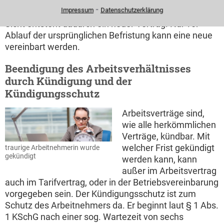
in einem sachgrundlos befristeten Vertrag geändert
⁃
Impressum
Datenschutzerklärung
werden kann dieser Effekt greifen. Aus juristischer
Sicht entsteht dadurch ein neuer Vertrag. Nur vor
Ablauf der ursprünglichen Befristung kann eine neue
vereinbart werden.
Beendigung des Arbeitsverhältnisses
durch Kündigung und der
Kündigungsschutz
Arbeitsverträge sind,
wie alle herkömmlichen
Verträge, kündbar. Mit
welcher Frist gekündigt
traurige Arbeitnehmerin wurde
gekündigt
werden kann, kann
außer im Arbeitsvertrag
auch im Tarifvertrag, oder in der Betriebsvereinbarung
vorgegeben sein. Der Kündigungsschutz ist zum
Schutz des Arbeitnehmers da. Er beginnt laut § 1 Abs.
1 KSchG nach einer sog. Wartezeit von sechs