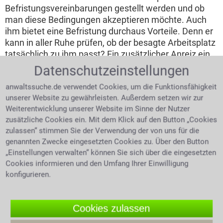
Befristungsvereinbarungen gestellt werden und ob
man diese Bedingungen akzeptieren möchte. Auch
ihm bietet eine Befristung durchaus Vorteile. Denn er
kann in aller Ruhe prüfen, ob der besagte Arbeitsplatz
tatsächlich zu ihm passt? Ein zusätzlicher Anreiz ein
befristetes Arbeitsangebot anzunehmen ist die
Datenschutzeinstellungen
Aussicht im Unternehmen eine dauerhafte Anstellung
anwaltssuche.de verwendet Cookies, um die Funktionsfähigkeit
zu finden. Ist man einmal im Unternehmen, können
unserer Website zu gewährleisten. Außerdem setzen wir zur
sich dadurch natürlich auch ganz neue interne
Weiterentwicklung unserer Website im Sinne der Nutzer
Perspektiven ergeben. Mit zeitlich begrenzten
zusätzliche Cookies ein. Mit dem Klick auf den Button „Cookies
Verträgen haben Geschäftsinhaber gleich mehrere
zulassen“ stimmen Sie der Verwendung der von uns für die
Vorteile, die sie nutzen können. Zuallererst erlauben
genannten Zwecke eingesetzten Cookies zu. Über den Button
Befristungen, auch bei unsicheren
„Einstellungen verwalten“ können Sie sich über die eingesetzten
Zukunftsperspektiven, die Einstellung von Personal.
Cookies informieren und den Umfang Ihrer Einwilligung
Ein ebenfalls wesentlicher Vorteil für den Arbeitgeber
konfigurieren.
ist, dass eine Befristung als eine Art verlängerte
Probezeit funktioniert.
Cookies zulassen
Wie oft darf ein befristeter Vertrag