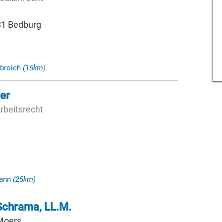
181 Bedburg
nbroich
(15km)
er
rbeitsrecht
mann
(25km)
Schrama, LL.M.
 Moers