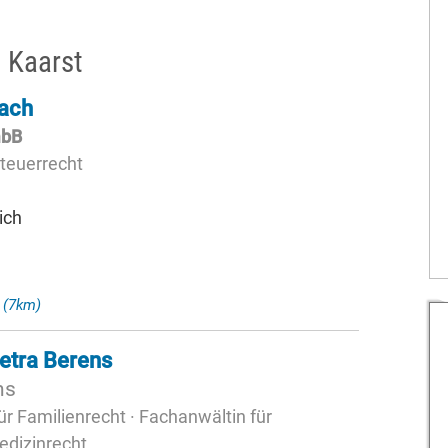
 Kaarst
ach
mbB
Steuerrecht
ich
h
(7km)
Petra Berens
ns
r Familienrecht · Fachanwältin für
edizinrecht