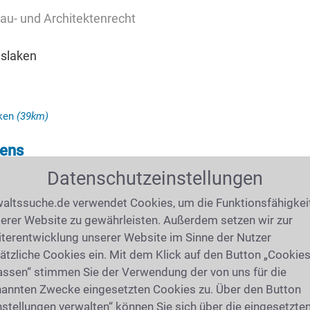
au- und Architektenrecht
nslaken
aken
(39km)
rens
181 Bedburg
Datenschutzeinstellungen
altssuche.de verwendet Cookies, um die Funktionsfähigkei
erer Website zu gewährleisten. Außerdem setzen wir zur
terentwicklung unserer Website im Sinne der Nutzer
I IHRER ANWALTSSUCHE?
ätzliche Cookies ein. Mit dem Klick auf den Button „Cookie
assen“ stimmen Sie der Verwendung der von uns für die
annten Zwecke eingesetzten Cookies zu. Über den Button
r
0221 - 93 738 606
an, oder schreiben Sie uns
nstellungen verwalten“ können Sie sich über die eingesetzte