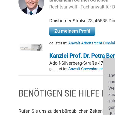
Rechtsanwalt · Fachanwalt für B
Duisburger Straße 73, 46535 Di
Zu meinem Profil
gelistet in:
Anwalt Arbeitsrecht Dinsl
Kanzlei Prof. Dr. Petra Be
Adolf-Silverberg-Straße 47, 50
gelistet in:
Anwalt Grevenbroich
anw
uns
Wei
BENÖTIGEN SIE HILFE BE
zus
zul
gen
Rufen Sie uns zu den büroüblichen Zeiten unte
„Ei