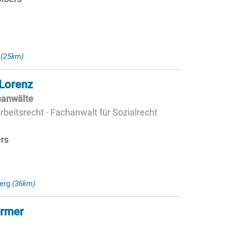
s
(25km)
 Lorenz
sanwälte
beitsrecht · Fachanwalt für Sozialrecht
rs
berg
(36km)
ermer