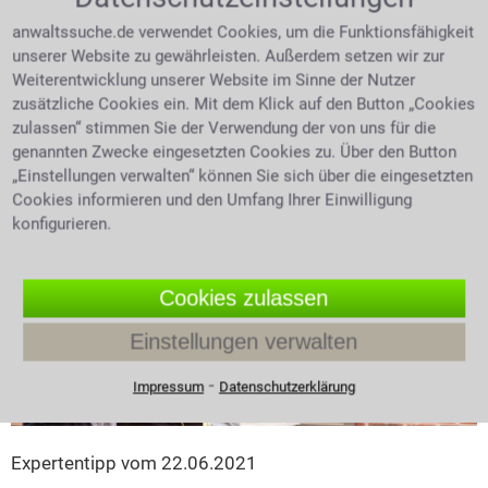
Der EuGH prüft derzeit den Antrag des
anwaltssuche.de verwendet Cookies, um die Funktionsfähigkeit
Generalstaatsanwalts, wonach das Geschäftsmodell
unserer Website zu gewährleisten. Außerdem setzen wir zur
der Schufa gegen die europäische
Weiterentwicklung unserer Website im Sinne der Nutzer
Datenschutzgrundverordnung (DSGVO) verstoße.
zusätzliche Cookies ein. Mit dem Klick auf den Button „Cookies
Dies betrifft insbesondere die lange Speicherung von
zulassen“ stimmen Sie der Verwendung der von uns für die
Daten und die Erstellung des Score-Wertes, welcher
genannten Zwecke eingesetzten Cookies zu. Über den Button
Auskunft über die Kreditwürdigkeit einer Person gibt.
„Einstellungen verwalten“ können Sie sich über die eingesetzten
Cookies informieren und den Umfang Ihrer Einwilligung
4.2 /
5
(50 Bewertungen)
konfigurieren.
Cookies zulassen
Einstellungen verwalten
⁃
Impressum
Datenschutzerklärung
Expertentipp vom 22.06.2021